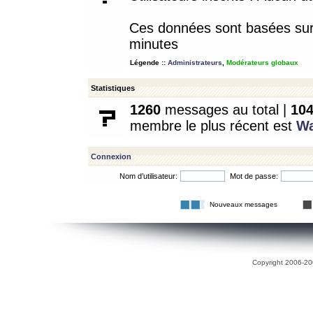
Ces données sont basées sur l
minutes
Légende ::
Administrateurs
,
Modérateurs globaux
Statistiques
1260
messages au total |
10
membre le plus récent est
W
Connexion
Nom d’utilisateur:
Mot de passe:
Nouveaux messages
Copyright 2006-200