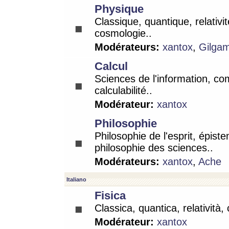
Physique
Classique, quantique, relativit
cosmologie..
Modérateurs:
xantox
,
Gilga
Calcul
Sciences de l'information, co
calculabilité..
Modérateur:
xantox
Philosophie
Philosophie de l'esprit, épist
philosophie des sciences..
Modérateurs:
xantox
,
Ache
Italiano
Fisica
Classica, quantica, relatività,
Modérateur:
xantox