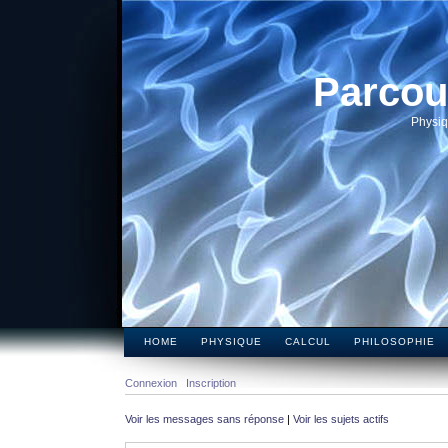
Parcou
Physiq
HOME
PHYSIQUE
CALCUL
PHILOSOPHIE
Connexion
Inscription
Voir les messages sans réponse
|
Voir les sujets actifs