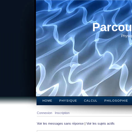
Parcou
Physiq
HOME
PHYSIQUE
CALCUL
PHILOSOPHIE
Connexion
Inscription
Voir les messages sans réponse
|
Voir les sujets actifs