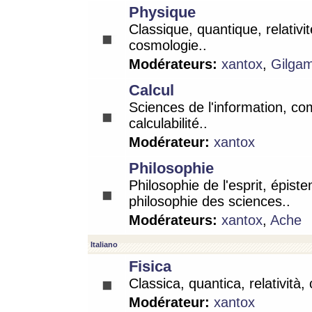
Physique
Classique, quantique, relativit
cosmologie..
Modérateurs:
xantox
,
Gilga
Calcul
Sciences de l'information, co
calculabilité..
Modérateur:
xantox
Philosophie
Philosophie de l'esprit, épist
philosophie des sciences..
Modérateurs:
xantox
,
Ache
Italiano
Fisica
Classica, quantica, relatività,
Modérateur:
xantox