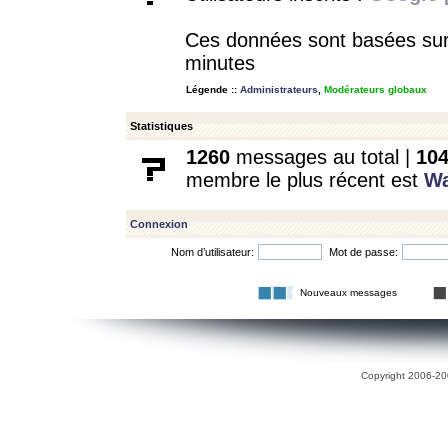
Ces données sont basées sur l
minutes
Légende ::
Administrateurs
,
Modérateurs globaux
Statistiques
1260
messages au total |
10
membre le plus récent est
W
Connexion
Nom d’utilisateur:
Mot de passe:
Nouveaux messages
Copyright 2006-200