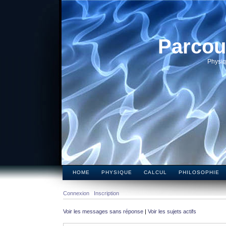
Parcou
Physiq
HOME
PHYSIQUE
CALCUL
PHILOSOPHIE
Connexion
Inscription
Voir les messages sans réponse
|
Voir les sujets actifs