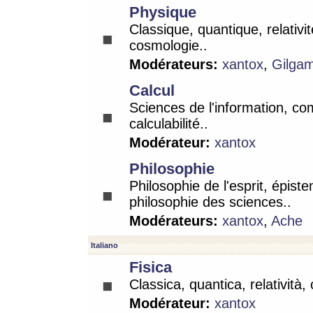
Physique
Classique, quantique, relativit
cosmologie..
Modérateurs:
xantox
,
Gilga
Calcul
Sciences de l'information, co
calculabilité..
Modérateur:
xantox
Philosophie
Philosophie de l'esprit, épist
philosophie des sciences..
Modérateurs:
xantox
,
Ache
Italiano
Fisica
Classica, quantica, relatività,
Modérateur:
xantox