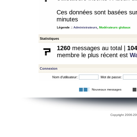
Ces données sont basées sur l
minutes
Légende ::
Administrateurs
,
Modérateurs globaux
Statistiques
1260
messages au total |
10
membre le plus récent est
W
Connexion
Nom d’utilisateur:
Mot de passe:
Nouveaux messages
Copyright 2006-200