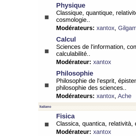
Physique
Classique, quantique, relativit
cosmologie..
Modérateurs:
xantox
,
Gilga
Calcul
Sciences de l'information, co
calculabilité..
Modérateur:
xantox
Philosophie
Philosophie de l'esprit, épist
philosophie des sciences..
Modérateurs:
xantox
,
Ache
Italiano
Fisica
Classica, quantica, relatività,
Modérateur:
xantox