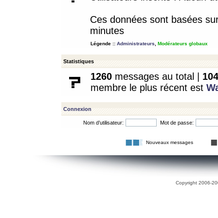
Ces données sont basées sur l
minutes
Légende ::
Administrateurs
,
Modérateurs globaux
Statistiques
1260
messages au total |
10
membre le plus récent est
W
Connexion
Nom d’utilisateur:
Mot de passe:
Nouveaux messages
Copyright 2006-200