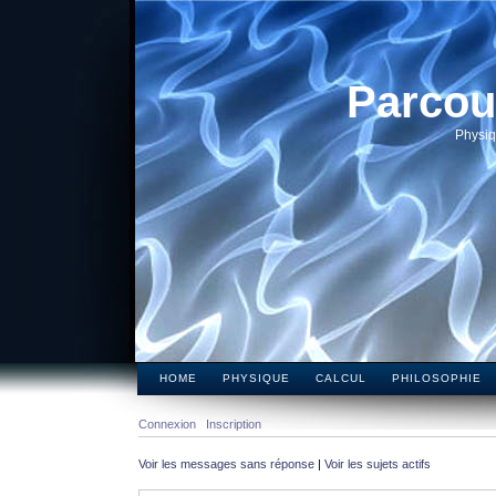
Parcou
Physiq
HOME
PHYSIQUE
CALCUL
PHILOSOPHIE
Connexion
Inscription
Voir les messages sans réponse
|
Voir les sujets actifs