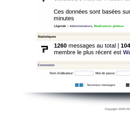
Ces données sont basées sur l
minutes
Légende ::
Administrateurs
,
Modérateurs globaux
Statistiques
1260
messages au total |
10
membre le plus récent est
W
Connexion
Nom d’utilisateur:
Mot de passe:
Nouveaux messages
Copyright 2006-200