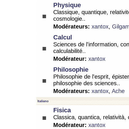
Physique
Classique, quantique, relativit
cosmologie..
Modérateurs:
xantox
,
Gilga
Calcul
Sciences de l'information, co
calculabilité..
Modérateur:
xantox
Philosophie
Philosophie de l'esprit, épist
philosophie des sciences..
Modérateurs:
xantox
,
Ache
Italiano
Fisica
Classica, quantica, relatività,
Modérateur:
xantox