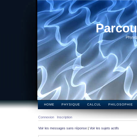
Parcou
Physiq
HOME
PHYSIQUE
CALCUL
PHILOSOPHIE
Connexion
Inscription
Voir les messages sans réponse
|
Voir les sujets actifs