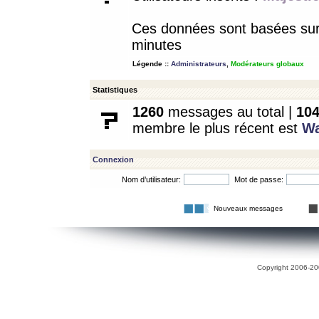
Ces données sont basées sur l
minutes
Légende ::
Administrateurs
,
Modérateurs globaux
Statistiques
1260
messages au total |
10
membre le plus récent est
W
Connexion
Nom d’utilisateur:
Mot de passe:
Nouveaux messages
Copyright 2006-200