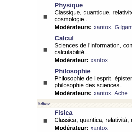
Physique
Classique, quantique, relativit
cosmologie..
Modérateurs:
xantox
,
Gilga
Calcul
Sciences de l'information, co
calculabilité..
Modérateur:
xantox
Philosophie
Philosophie de l'esprit, épist
philosophie des sciences..
Modérateurs:
xantox
,
Ache
Italiano
Fisica
Classica, quantica, relatività,
Modérateur:
xantox