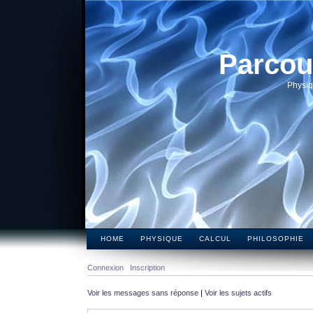
Parcou
Physiq
HOME
PHYSIQUE
CALCUL
PHILOSOPHIE
Connexion
Inscription
Voir les messages sans réponse
|
Voir les sujets actifs