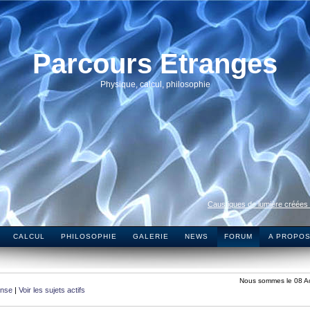
Parcours Etranges
Physique, calcul, philosophie
Caustiques de lumière créées
CALCUL
PHILOSOPHIE
GALERIE
NEWS
FORUM
A PROPO
Nous sommes le 08 A
onse
|
Voir les sujets actifs