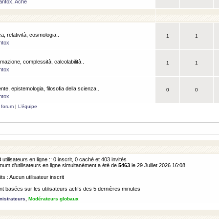
antox
,
Ache
a, relatività, cosmologia..
1
1
ntox
rmazione, complessità, calcolabilità..
1
1
ntox
ente, epistemologia, filosofia della scienza..
0
0
ntox
 forum
|
L’équipe
3
utilisateurs en ligne :: 0 inscrit, 0 caché et 403 invités
m d’utilisateurs en ligne simultanément a été de
5463
le 29 Juillet 2026 16:08
its : Aucun utilisateur inscrit
 basées sur les utilisateurs actifs des 5 dernières minutes
istrateurs
,
Modérateurs globaux