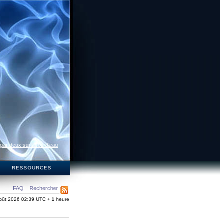
 par deux surfaces d’eau
S
RESSOURCES
FAQ
Rechercher
oût 2026 02:39 UTC + 1 heure