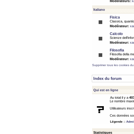
Modérateurs:
x
Italiano
Fisica
Classica, quantic
Modérateur:
xa
Calcolo
Scienze dell'info
Modérateur:
xa
Filosofia
Filosofia della m
Modérateur:
xa
Supprimer tous les cookies du
Index du forum
Qui est en ligne
Au total il y a
40
Le nombre maximu
Utilisateurs inscr
Ces données sont
Légende ::
Admin
Statistiques