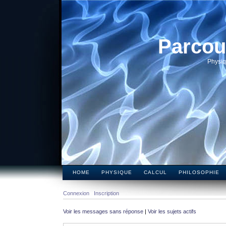
Parcou
Physiq
HOME
PHYSIQUE
CALCUL
PHILOSOPHIE
Connexion
Inscription
Voir les messages sans réponse
|
Voir les sujets actifs