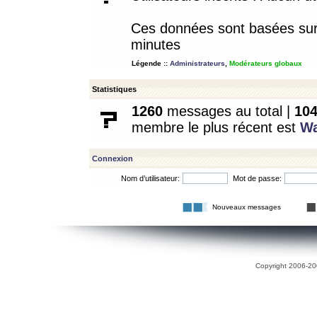
Ces données sont basées sur l
minutes
Légende ::
Administrateurs
,
Modérateurs globaux
Statistiques
1260
messages au total |
10
membre le plus récent est
W
Connexion
Nom d’utilisateur:
Mot de passe:
Nouveaux messages
Copyright 2006-200