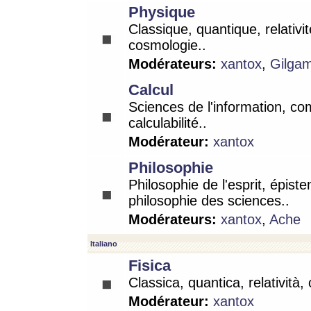
Physique
Classique, quantique, relativit
cosmologie..
Modérateurs:
xantox
,
Gilga
Calcul
Sciences de l'information, co
calculabilité..
Modérateur:
xantox
Philosophie
Philosophie de l'esprit, épist
philosophie des sciences..
Modérateurs:
xantox
,
Ache
Italiano
Fisica
Classica, quantica, relatività,
Modérateur:
xantox