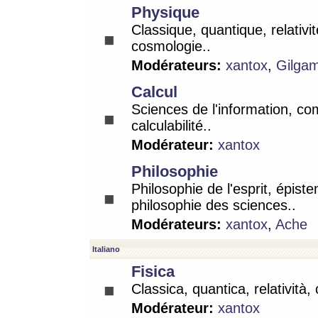
Physique
Classique, quantique, relativit
cosmologie..
Modérateurs:
xantox
,
Gilga
Calcul
Sciences de l'information, co
calculabilité..
Modérateur:
xantox
Philosophie
Philosophie de l'esprit, épist
philosophie des sciences..
Modérateurs:
xantox
,
Ache
Italiano
Fisica
Classica, quantica, relatività,
Modérateur:
xantox