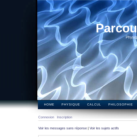
Parcou
Physiq
HOME
PHYSIQUE
CALCUL
PHILOSOPHIE
Connexion
Inscription
Voir les messages sans réponse
|
Voir les sujets actifs