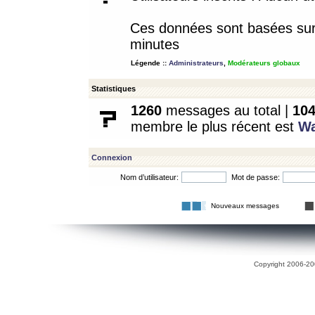
Ces données sont basées sur l
minutes
Légende ::
Administrateurs
,
Modérateurs globaux
Statistiques
1260
messages au total |
10
membre le plus récent est
W
Connexion
Nom d’utilisateur:
Mot de passe:
Nouveaux messages
Copyright 2006-200