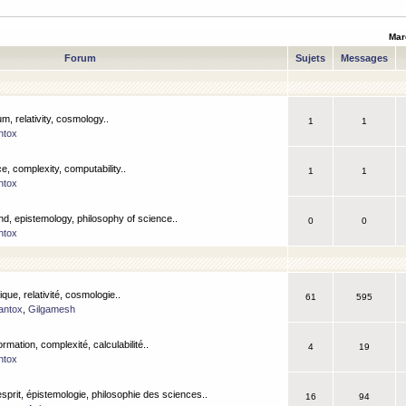
Mar
Forum
Sujets
Messages
m, relativity, cosmology..
1
1
ntox
, complexity, computability..
1
1
ntox
nd, epistemology, philosophy of science..
0
0
ntox
que, relativité, cosmologie..
61
595
antox
,
Gilgamesh
ormation, complexité, calculabilité..
4
19
ntox
esprit, épistemologie, philosophie des sciences..
16
94