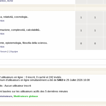
antox
,
Ache
a, relatività, cosmologia..
1
1
ntox
rmazione, complessità, calcolabilità..
1
1
ntox
ente, epistemologia, filosofia della scienza..
0
0
ntox
 forum
|
L’équipe
2
utilisateurs en ligne :: 0 inscrit, 0 caché et 242 invités
m d’utilisateurs en ligne simultanément a été de
5463
le 29 Juillet 2026 16:08
its : Aucun utilisateur inscrit
 basées sur les utilisateurs actifs des 5 dernières minutes
istrateurs
,
Modérateurs globaux