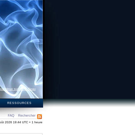
 par deux surfaces d’eau
S
RESSOURCES
FAQ
Rechercher
oût 2026 19:44 UTC + 1 heure