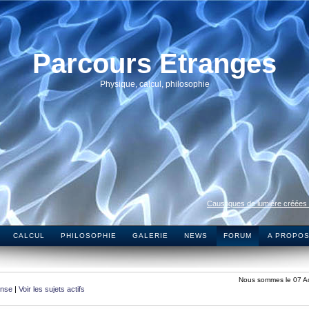
Parcours Etranges
Physique, calcul, philosophie
Caustiques de lumière créées
CALCUL
PHILOSOPHIE
GALERIE
NEWS
FORUM
A PROPO
Nous sommes le 07 A
onse
|
Voir les sujets actifs