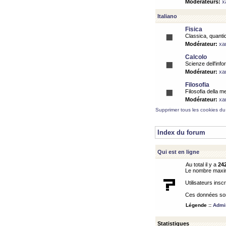
Modérateurs:
x
Italiano
Fisica
Classica, quantic
Modérateur:
xa
Calcolo
Scienze dell'info
Modérateur:
xa
Filosofia
Filosofia della m
Modérateur:
xa
Supprimer tous les cookies du
Index du forum
Qui est en ligne
Au total il y a
24
Le nombre maximu
Utilisateurs inscr
Ces données sont
Légende ::
Admin
Statistiques