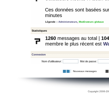
Ces données sont basées sur l
minutes
Légende ::
Administrateurs
,
Modérateurs globaux
Statistiques
1260
messages au total |
10
membre le plus récent est
W
Connexion
Nom d’utilisateur:
Mot de passe:
Nouveaux messages
Copyright 2006-200