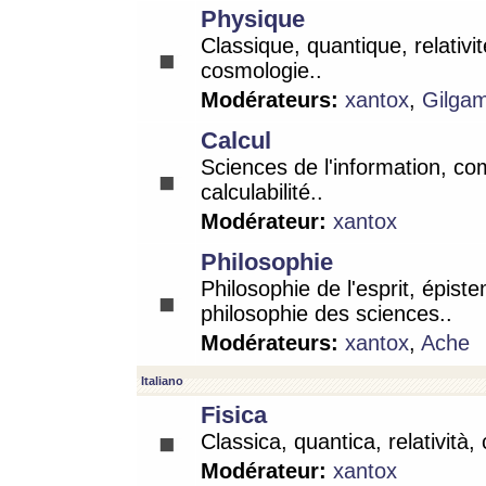
Physique
Classique, quantique, relativit
cosmologie..
Modérateurs:
xantox
,
Gilga
Calcul
Sciences de l'information, co
calculabilité..
Modérateur:
xantox
Philosophie
Philosophie de l'esprit, épist
philosophie des sciences..
Modérateurs:
xantox
,
Ache
Italiano
Fisica
Classica, quantica, relatività,
Modérateur:
xantox