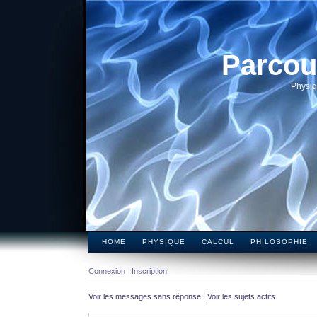
Parcou
Physiq
HOME
PHYSIQUE
CALCUL
PHILOSOPHIE
Connexion
Inscription
Voir les messages sans réponse
|
Voir les sujets actifs