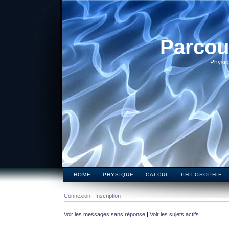
Parcou
Physiq
HOME
PHYSIQUE
CALCUL
PHILOSOPHIE
Connexion
Inscription
Voir les messages sans réponse
|
Voir les sujets actifs