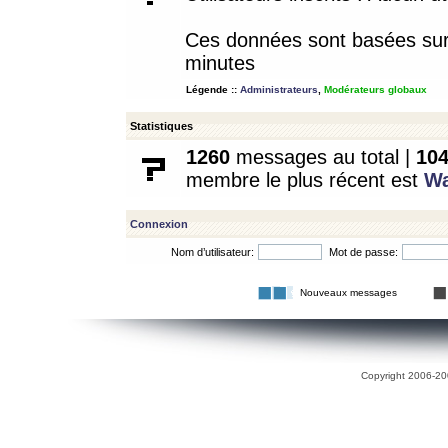
Ces données sont basées sur l
minutes
Légende ::
Administrateurs
,
Modérateurs globaux
Statistiques
1260
messages au total |
10
membre le plus récent est
W
Connexion
Nom d’utilisateur:
Mot de passe:
Nouveaux messages
Copyright 2006-200