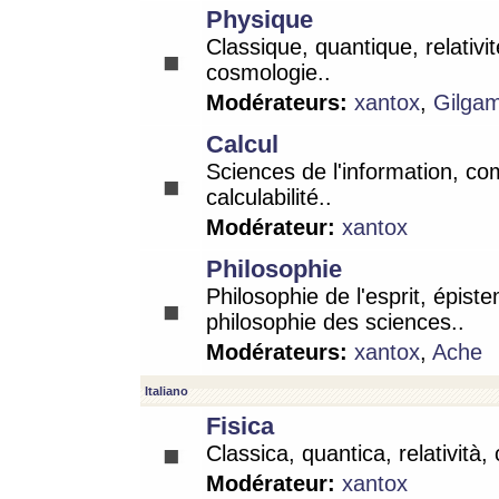
Physique
Classique, quantique, relativit
cosmologie..
Modérateurs:
xantox
,
Gilga
Calcul
Sciences de l'information, co
calculabilité..
Modérateur:
xantox
Philosophie
Philosophie de l'esprit, épist
philosophie des sciences..
Modérateurs:
xantox
,
Ache
Italiano
Fisica
Classica, quantica, relatività,
Modérateur:
xantox