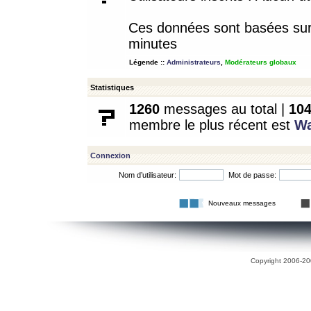
Ces données sont basées sur l
minutes
Légende ::
Administrateurs
,
Modérateurs globaux
Statistiques
1260
messages au total |
10
membre le plus récent est
W
Connexion
Nom d’utilisateur:
Mot de passe:
Nouveaux messages
Copyright 2006-200