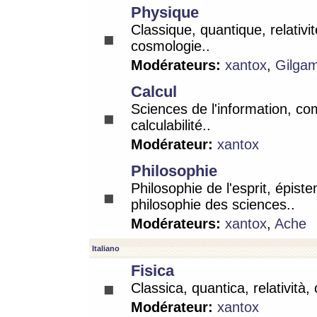
Physique
Classique, quantique, relativit
cosmologie..
Modérateurs:
xantox
,
Gilga
Calcul
Sciences de l'information, co
calculabilité..
Modérateur:
xantox
Philosophie
Philosophie de l'esprit, épist
philosophie des sciences..
Modérateurs:
xantox
,
Ache
Italiano
Fisica
Classica, quantica, relatività,
Modérateur:
xantox