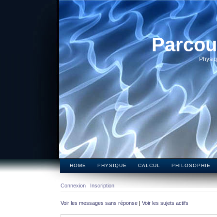
Parcou
Physiq
HOME
PHYSIQUE
CALCUL
PHILOSOPHIE
Connexion
Inscription
Voir les messages sans réponse
|
Voir les sujets actifs