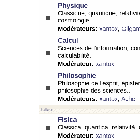
Physique
Classique, quantique, relativit
cosmologie..
Modérateurs:
xantox
,
Gilga
Calcul
Sciences de l'information, co
calculabilité..
Modérateur:
xantox
Philosophie
Philosophie de l'esprit, épist
philosophie des sciences..
Modérateurs:
xantox
,
Ache
Italiano
Fisica
Classica, quantica, relatività,
Modérateur:
xantox