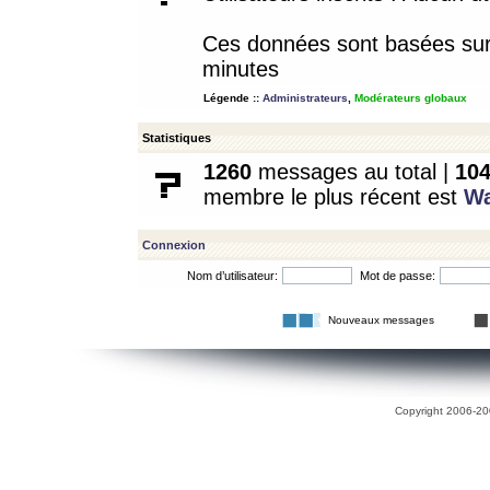
Ces données sont basées sur l
minutes
Légende ::
Administrateurs
,
Modérateurs globaux
Statistiques
1260
messages au total |
10
membre le plus récent est
W
Connexion
Nom d’utilisateur:
Mot de passe:
Nouveaux messages
Copyright 2006-200