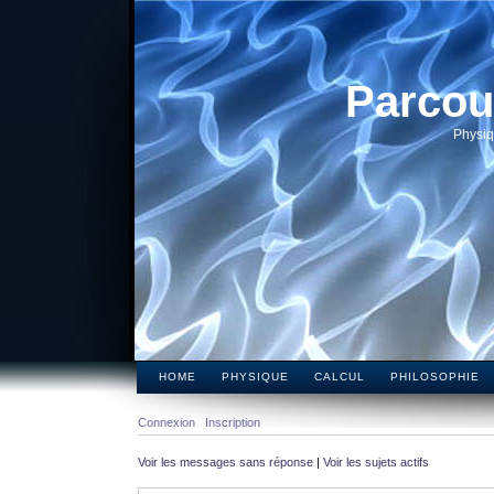
Parcou
Physiq
HOME
PHYSIQUE
CALCUL
PHILOSOPHIE
Connexion
Inscription
Voir les messages sans réponse
|
Voir les sujets actifs