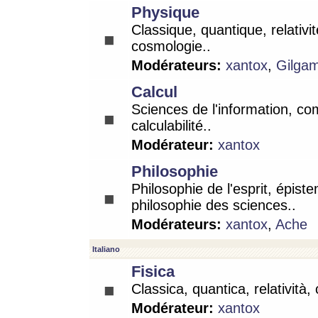
Physique
Classique, quantique, relativit
cosmologie..
Modérateurs:
xantox
,
Gilga
Calcul
Sciences de l'information, co
calculabilité..
Modérateur:
xantox
Philosophie
Philosophie de l'esprit, épist
philosophie des sciences..
Modérateurs:
xantox
,
Ache
Italiano
Fisica
Classica, quantica, relatività,
Modérateur:
xantox