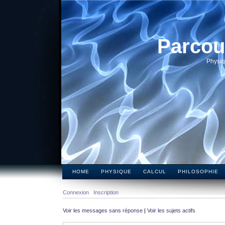
Parcou
Physiq
HOME
PHYSIQUE
CALCUL
PHILOSOPHIE
Connexion
Inscription
Voir les messages sans réponse
|
Voir les sujets actifs