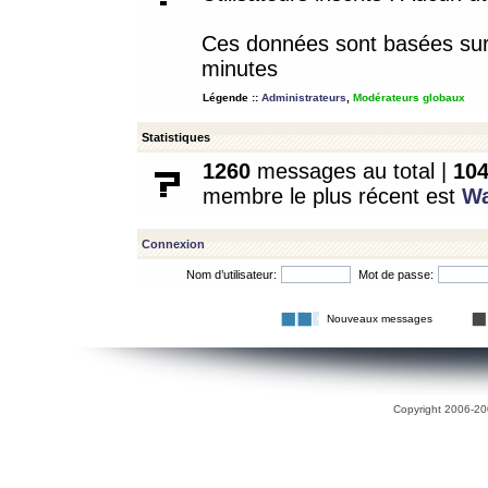
Ces données sont basées sur l
minutes
Légende ::
Administrateurs
,
Modérateurs globaux
Statistiques
1260
messages au total |
10
membre le plus récent est
W
Connexion
Nom d’utilisateur:
Mot de passe:
Nouveaux messages
Copyright 2006-200