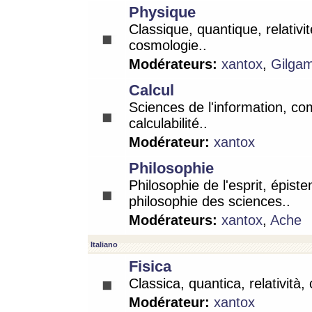
Physique
Classique, quantique, relativit
cosmologie..
Modérateurs:
xantox
,
Gilga
Calcul
Sciences de l'information, co
calculabilité..
Modérateur:
xantox
Philosophie
Philosophie de l'esprit, épist
philosophie des sciences..
Modérateurs:
xantox
,
Ache
Italiano
Fisica
Classica, quantica, relatività,
Modérateur:
xantox