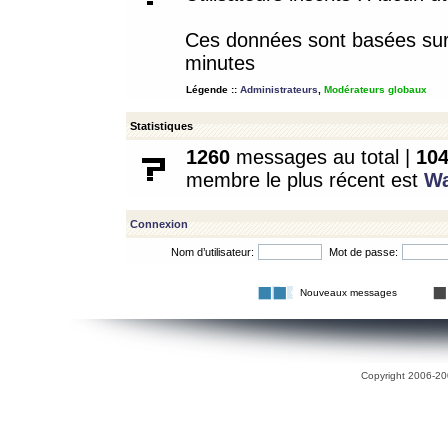
Ces données sont basées sur l
minutes
Légende ::
Administrateurs
,
Modérateurs globaux
Statistiques
1260
messages au total |
10
membre le plus récent est
W
Connexion
Nom d’utilisateur:
Mot de passe:
Nouveaux messages
Copyright 2006-200