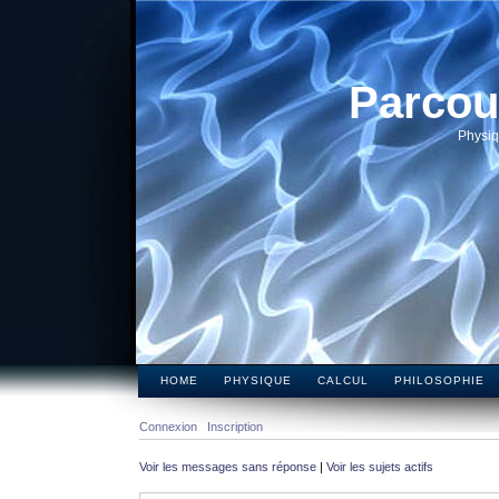
Parcou
Physiq
HOME
PHYSIQUE
CALCUL
PHILOSOPHIE
Connexion
Inscription
Voir les messages sans réponse
|
Voir les sujets actifs