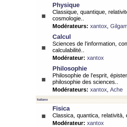
Physique
Classique, quantique, relativit
cosmologie..
Modérateurs:
xantox
,
Gilga
Calcul
Sciences de l'information, co
calculabilité..
Modérateur:
xantox
Philosophie
Philosophie de l'esprit, épist
philosophie des sciences..
Modérateurs:
xantox
,
Ache
Italiano
Fisica
Classica, quantica, relatività,
Modérateur:
xantox