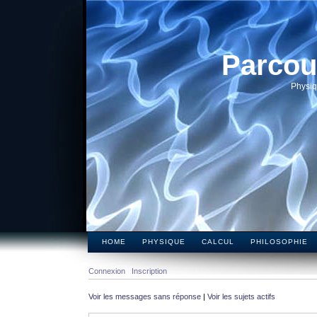
Parcou
Physiq
HOME
PHYSIQUE
CALCUL
PHILOSOPHIE
Connexion
Inscription
Voir les messages sans réponse
|
Voir les sujets actifs