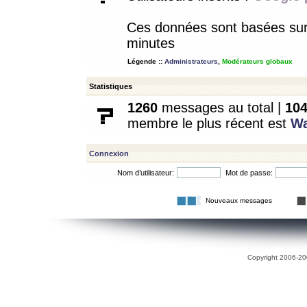
Ces données sont basées sur l
minutes
Légende ::
Administrateurs
,
Modérateurs globaux
Statistiques
1260
messages au total |
10
membre le plus récent est
W
Connexion
Nom d’utilisateur:
Mot de passe:
Nouveaux messages
Copyright 2006-200