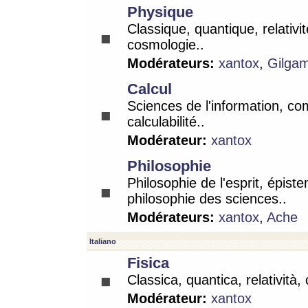
Physique
Classique, quantique, relativit
cosmologie..
Modérateurs:
xantox
,
Gilga
Calcul
Sciences de l'information, co
calculabilité..
Modérateur:
xantox
Philosophie
Philosophie de l'esprit, épist
philosophie des sciences..
Modérateurs:
xantox
,
Ache
Italiano
Fisica
Classica, quantica, relatività,
Modérateur:
xantox