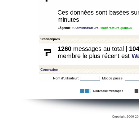
Ces données sont basées sur l
minutes
Légende ::
Administrateurs
,
Modérateurs globaux
Statistiques
1260
messages au total |
10
membre le plus récent est
W
Connexion
Nom d’utilisateur:
Mot de passe:
Nouveaux messages
Copyright 2006-200