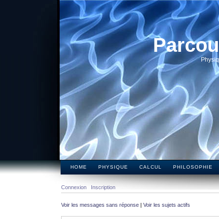
Parcou
Physiq
HOME
PHYSIQUE
CALCUL
PHILOSOPHIE
Connexion
Inscription
Voir les messages sans réponse
|
Voir les sujets actifs