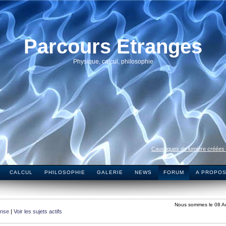
Parcours Etranges
Physique, calcul, philosophie
Caustiques de lumière créées
CALCUL
PHILOSOPHIE
GALERIE
NEWS
FORUM
A PROPO
Nous sommes le 08 A
onse
|
Voir les sujets actifs