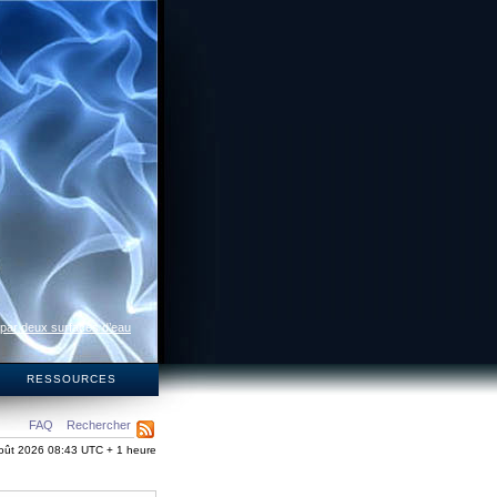
 par deux surfaces d’eau
S
RESSOURCES
FAQ
Rechercher
oût 2026 08:43 UTC + 1 heure