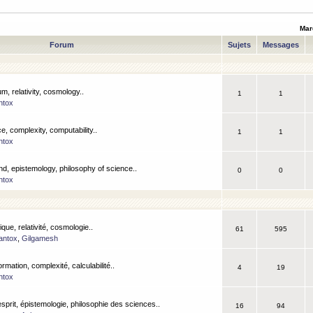
Mar
Forum
Sujets
Messages
m, relativity, cosmology..
1
1
ntox
, complexity, computability..
1
1
ntox
nd, epistemology, philosophy of science..
0
0
ntox
que, relativité, cosmologie..
61
595
antox
,
Gilgamesh
ormation, complexité, calculabilité..
4
19
ntox
esprit, épistemologie, philosophie des sciences..
16
94