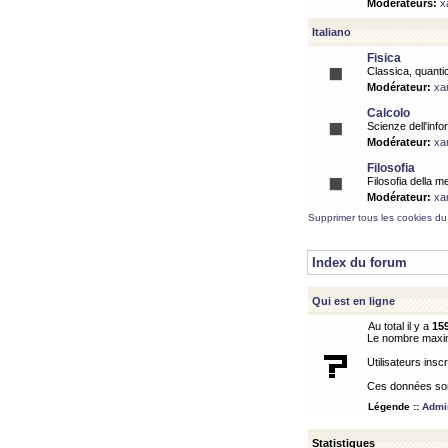
Modérateurs:
x
Italiano
Fisica
Classica, quantic
Modérateur:
xa
Calcolo
Scienze dell'info
Modérateur:
xa
Filosofia
Filosofia della m
Modérateur:
xa
Supprimer tous les cookies du
Index du forum
Qui est en ligne
Au total il y a
15
Le nombre maximu
Utilisateurs inscr
Ces données sont
Légende ::
Admin
Statistiques