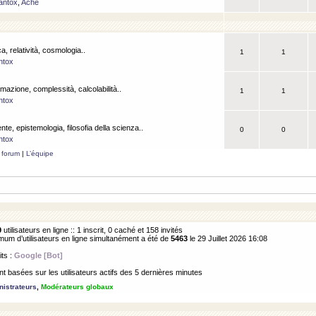
antox
,
Ache
a, relatività, cosmologia..
1
1
ntox
rmazione, complessità, calcolabilità..
1
1
ntox
ente, epistemologia, filosofia della scienza..
0
0
ntox
 forum
|
L’équipe
9
utilisateurs en ligne :: 1 inscrit, 0 caché et 158 invités
m d’utilisateurs en ligne simultanément a été de
5463
le 29 Juillet 2026 16:08
its :
Google [Bot]
 basées sur les utilisateurs actifs des 5 dernières minutes
istrateurs
,
Modérateurs globaux