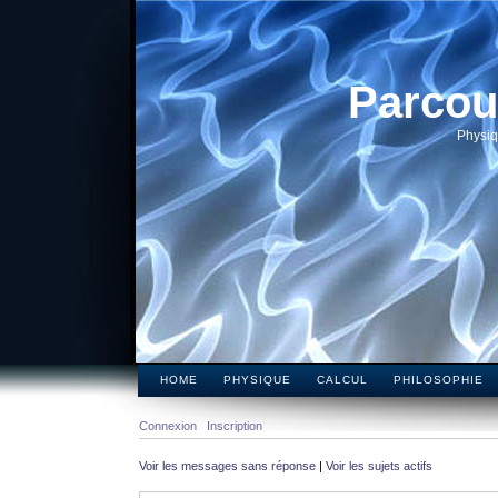
Parcou
Physiq
HOME
PHYSIQUE
CALCUL
PHILOSOPHIE
Connexion
Inscription
Voir les messages sans réponse
|
Voir les sujets actifs