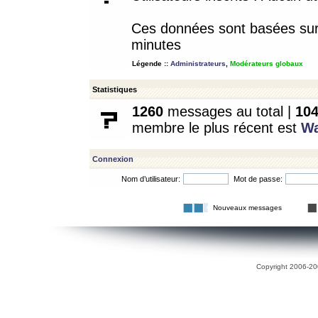
Ces données sont basées sur l
minutes
Légende ::
Administrateurs
,
Modérateurs globaux
Statistiques
1260
messages au total |
10
membre le plus récent est
W
Connexion
Nom d’utilisateur:
Mot de passe:
Nouveaux messages
Copyright 2006-200