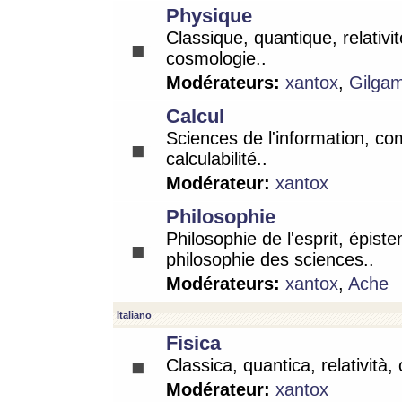
Physique
Classique, quantique, relativit
cosmologie..
Modérateurs:
xantox
,
Gilga
Calcul
Sciences de l'information, co
calculabilité..
Modérateur:
xantox
Philosophie
Philosophie de l'esprit, épist
philosophie des sciences..
Modérateurs:
xantox
,
Ache
Italiano
Fisica
Classica, quantica, relatività,
Modérateur:
xantox