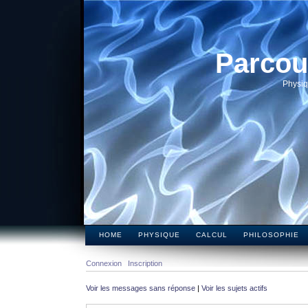
Parcou
Physiq
HOME
PHYSIQUE
CALCUL
PHILOSOPHIE
Connexion
Inscription
Voir les messages sans réponse
|
Voir les sujets actifs