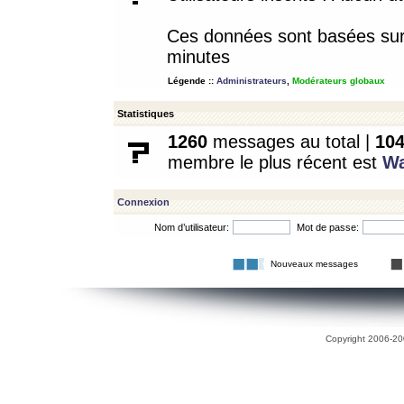
Ces données sont basées sur l
minutes
Légende ::
Administrateurs
,
Modérateurs globaux
Statistiques
1260
messages au total |
10
membre le plus récent est
W
Connexion
Nom d’utilisateur:
Mot de passe:
Nouveaux messages
Copyright 2006-200