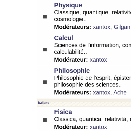
Physique
Classique, quantique, relativit
cosmologie..
Modérateurs:
xantox
,
Gilga
Calcul
Sciences de l'information, co
calculabilité..
Modérateur:
xantox
Philosophie
Philosophie de l'esprit, épist
philosophie des sciences..
Modérateurs:
xantox
,
Ache
Italiano
Fisica
Classica, quantica, relatività,
Modérateur:
xantox