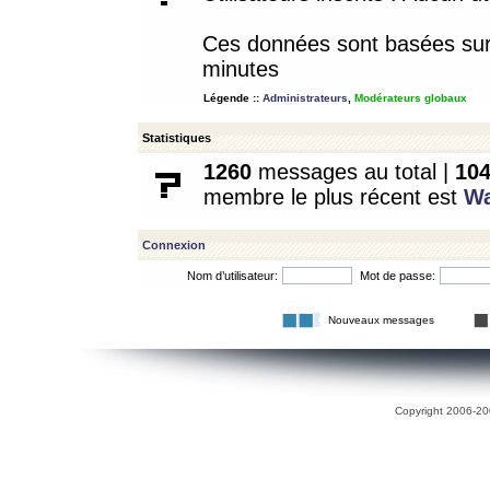
Ces données sont basées sur l
minutes
Légende ::
Administrateurs
,
Modérateurs globaux
Statistiques
1260
messages au total |
10
membre le plus récent est
W
Connexion
Nom d’utilisateur:
Mot de passe:
Nouveaux messages
Copyright 2006-200