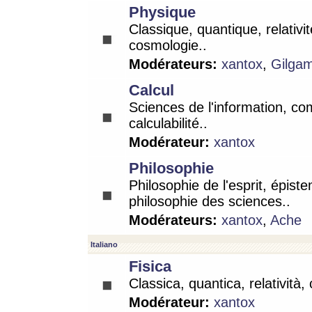
Physique
Classique, quantique, relativit
cosmologie..
Modérateurs:
xantox
,
Gilga
Calcul
Sciences de l'information, co
calculabilité..
Modérateur:
xantox
Philosophie
Philosophie de l'esprit, épist
philosophie des sciences..
Modérateurs:
xantox
,
Ache
Italiano
Fisica
Classica, quantica, relatività,
Modérateur:
xantox