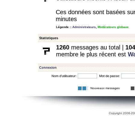
Ces données sont basées sur l
minutes
Légende ::
Administrateurs
,
Modérateurs globaux
Statistiques
1260
messages au total |
10
membre le plus récent est
W
Connexion
Nom d’utilisateur:
Mot de passe:
Nouveaux messages
Copyright 2006-200