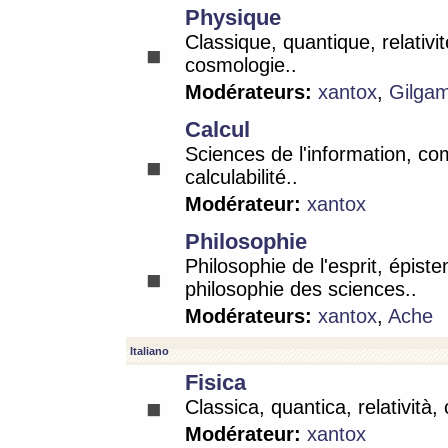
Physique
Classique, quantique, relativit
cosmologie..
Modérateurs:
xantox
,
Gilga
Calcul
Sciences de l'information, co
calculabilité..
Modérateur:
xantox
Philosophie
Philosophie de l'esprit, épist
philosophie des sciences..
Modérateurs:
xantox
,
Ache
Italiano
Fisica
Classica, quantica, relatività,
Modérateur:
xantox