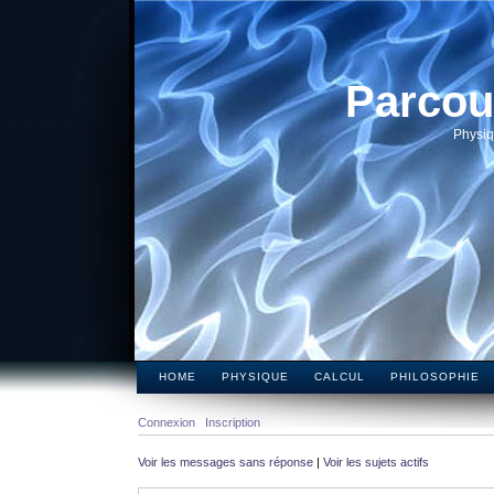
Parcou
Physiq
HOME
PHYSIQUE
CALCUL
PHILOSOPHIE
Connexion
Inscription
Voir les messages sans réponse
|
Voir les sujets actifs