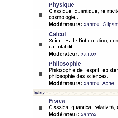
Physique
Classique, quantique, relativit
cosmologie..
Modérateurs:
xantox
,
Gilga
Calcul
Sciences de l'information, co
calculabilité..
Modérateur:
xantox
Philosophie
Philosophie de l'esprit, épist
philosophie des sciences..
Modérateurs:
xantox
,
Ache
Italiano
Fisica
Classica, quantica, relatività,
Modérateur:
xantox