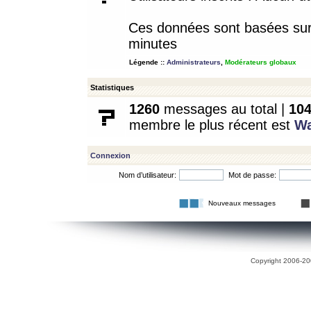
Ces données sont basées sur l
minutes
Légende ::
Administrateurs
,
Modérateurs globaux
Statistiques
1260
messages au total |
10
membre le plus récent est
W
Connexion
Nom d’utilisateur:
Mot de passe:
Nouveaux messages
Copyright 2006-200