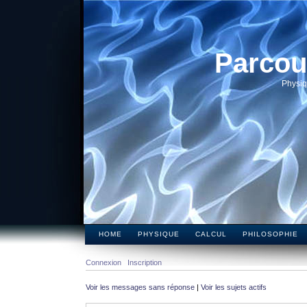
Parcou
Physiq
HOME
PHYSIQUE
CALCUL
PHILOSOPHIE
Connexion
Inscription
Voir les messages sans réponse
|
Voir les sujets actifs