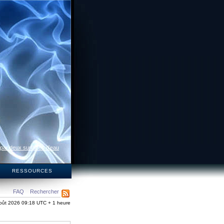
 par deux surfaces d’eau
S
RESSOURCES
FAQ
Rechercher
oût 2026 09:18 UTC + 1 heure