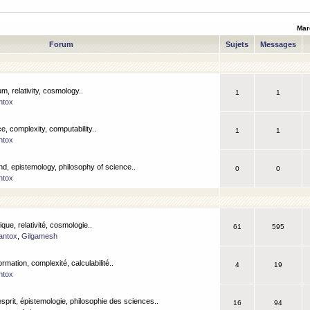
Mar
Forum
Sujets
Messages
m, relativity, cosmology..
1
1
ntox
, complexity, computability..
1
1
ntox
nd, epistemology, philosophy of science..
0
0
ntox
que, relativité, cosmologie..
61
595
antox
,
Gilgamesh
ormation, complexité, calculabilité..
4
19
ntox
esprit, épistemologie, philosophie des sciences..
16
94