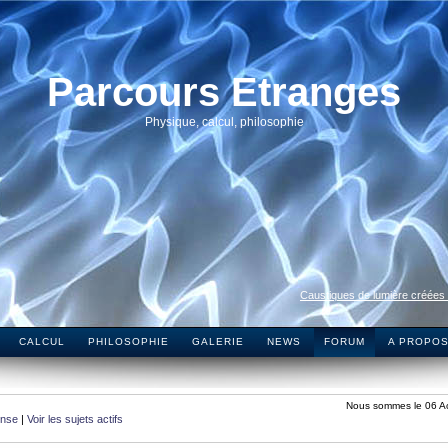
Parcours Etranges
Physique, calcul, philosophie
Caustiques de lumière créées
CALCUL
PHILOSOPHIE
GALERIE
NEWS
FORUM
A PROPO
Nous sommes le 06 A
onse
|
Voir les sujets actifs