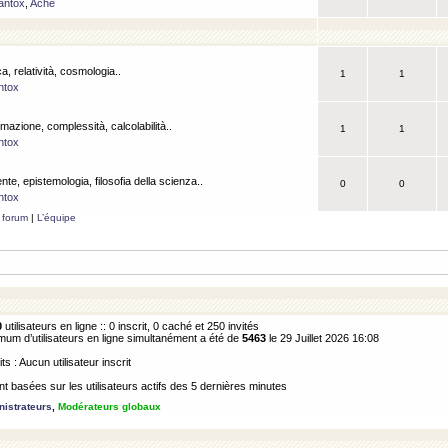
antox
,
Ache
a, relatività, cosmologia..
1
1
ntox
rmazione, complessità, calcolabilità..
1
1
ntox
ente, epistemologia, filosofia della scienza..
0
0
ntox
 forum
|
L’équipe
0
utilisateurs en ligne :: 0 inscrit, 0 caché et 250 invités
m d’utilisateurs en ligne simultanément a été de
5463
le 29 Juillet 2026 16:08
its : Aucun utilisateur inscrit
 basées sur les utilisateurs actifs des 5 dernières minutes
istrateurs
,
Modérateurs globaux