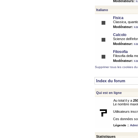
Modérateurs:
x
Italiano
Fisica
Classica, quantic
Modérateur:
xa
Calcolo
Scienze dell'info
Modérateur:
xa
Filosofia
Filosofia della m
Modérateur:
xa
Supprimer tous les cookies du
Index du forum
Qui est en ligne
Au total il y a
25
Le nombre maximu
Utilisateurs inscr
Ces données sont
Légende ::
Admin
Statistiques