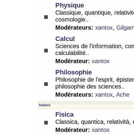
Physique
Classique, quantique, relativit
cosmologie..
Modérateurs:
xantox
,
Gilga
Calcul
Sciences de l'information, co
calculabilité..
Modérateur:
xantox
Philosophie
Philosophie de l'esprit, épist
philosophie des sciences..
Modérateurs:
xantox
,
Ache
Italiano
Fisica
Classica, quantica, relatività,
Modérateur:
xantox