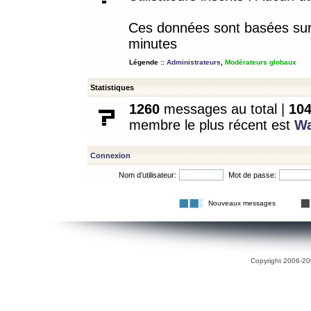
Ces données sont basées sur l
minutes
Légende ::
Administrateurs
,
Modérateurs globaux
Statistiques
1260
messages au total |
10
membre le plus récent est
W
Connexion
Nom d’utilisateur:
Mot de passe:
Nouveaux messages
Copyright 2006-200