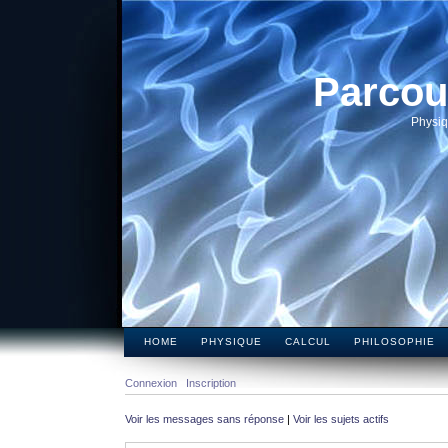
Parcou
Physiq
HOME
PHYSIQUE
CALCUL
PHILOSOPHIE
Connexion
Inscription
Voir les messages sans réponse
|
Voir les sujets actifs