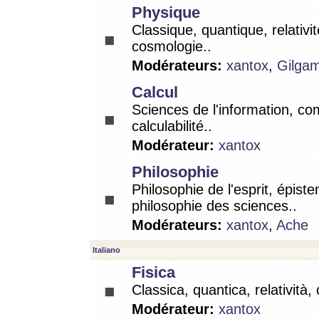
Physique
Classique, quantique, relativit
cosmologie..
Modérateurs:
xantox
,
Gilga
Calcul
Sciences de l'information, co
calculabilité..
Modérateur:
xantox
Philosophie
Philosophie de l'esprit, épist
philosophie des sciences..
Modérateurs:
xantox
,
Ache
Italiano
Fisica
Classica, quantica, relatività,
Modérateur:
xantox