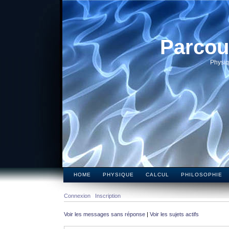
Parcou
Physiq
HOME
PHYSIQUE
CALCUL
PHILOSOPHIE
Connexion
Inscription
Voir les messages sans réponse
|
Voir les sujets actifs