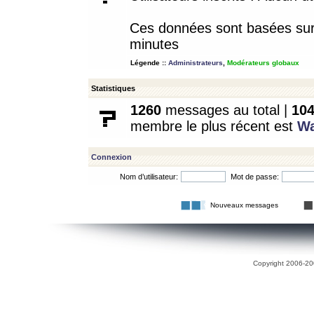
Ces données sont basées sur l
minutes
Légende ::
Administrateurs
,
Modérateurs globaux
Statistiques
1260
messages au total |
10
membre le plus récent est
W
Connexion
Nom d’utilisateur:
Mot de passe:
Nouveaux messages
Copyright 2006-200