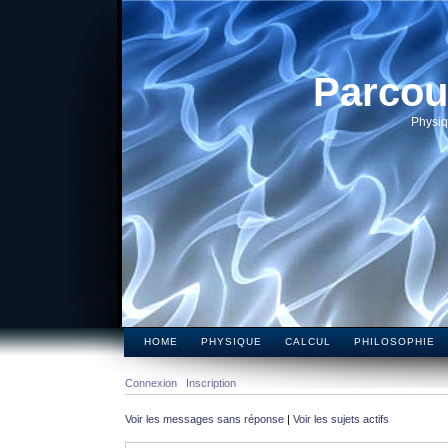
Parcou
Physiq
HOME
PHYSIQUE
CALCUL
PHILOSOPHIE
Connexion
Inscription
Voir les messages sans réponse
|
Voir les sujets actifs