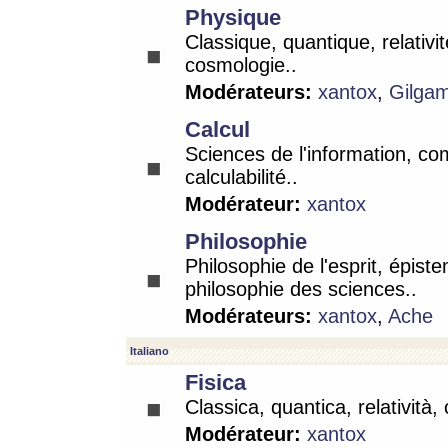
Physique
Classique, quantique, relativit
cosmologie..
Modérateurs:
xantox
,
Gilga
Calcul
Sciences de l'information, co
calculabilité..
Modérateur:
xantox
Philosophie
Philosophie de l'esprit, épist
philosophie des sciences..
Modérateurs:
xantox
,
Ache
Italiano
Fisica
Classica, quantica, relatività,
Modérateur:
xantox