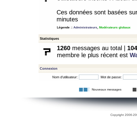
Ces données sont basées sur l
minutes
Légende ::
Administrateurs
,
Modérateurs globaux
Statistiques
1260
messages au total |
10
membre le plus récent est
W
Connexion
Nom d’utilisateur:
Mot de passe:
Nouveaux messages
Copyright 2006-200