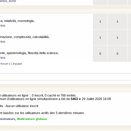
antox
,
Ache
a, relatività, cosmologia..
1
1
ntox
rmazione, complessità, calcolabilità..
1
1
ntox
ente, epistemologia, filosofia della scienza..
0
0
ntox
 forum
|
L’équipe
6
utilisateurs en ligne :: 0 inscrit, 0 caché et 766 invités
m d’utilisateurs en ligne simultanément a été de
5463
le 29 Juillet 2026 16:08
its : Aucun utilisateur inscrit
 basées sur les utilisateurs actifs des 5 dernières minutes
istrateurs
,
Modérateurs globaux