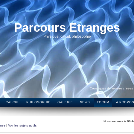
Parcours Etranges
Physique, calcul, philosophie
Caustiques de lumière créées
CALCUL
PHILOSOPHIE
GALERIE
NEWS
FORUM
A PROPO
Nous sommes le 06 A
onse
|
Voir les sujets actifs