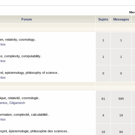
Mar
Forum
Sujets
Messages
m, relativity, cosmology..
1
1
ntox
, complexity, computability..
1
1
ntox
nd, epistemology, philosophy of science..
0
0
ntox
que, relativité, cosmologie..
61
595
antox
,
Gilgamesh
ormation, complexité, calculabilité..
4
19
ntox
esprit, épistemologie, philosophie des sciences..
16
94