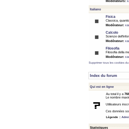
Modérateurs:
x
Italiano
Fisica
Classica, quantic
Modérateur:
xa
Calcolo
Scienze dell'info
Modérateur:
xa
Filosofia
Filosofia della m
Modérateur:
xa
Supprimer tous les cookies du
Index du forum
Qui est en ligne
Au total il y a
76
Le nombre maximu
Utilisateurs inscr
Ces données sont
Légende ::
Admin
Statistiques