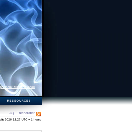
 par deux surfaces d’eau
S
RESSOURCES
FAQ
Rechercher
oût 2026 12:27 UTC + 1 heure