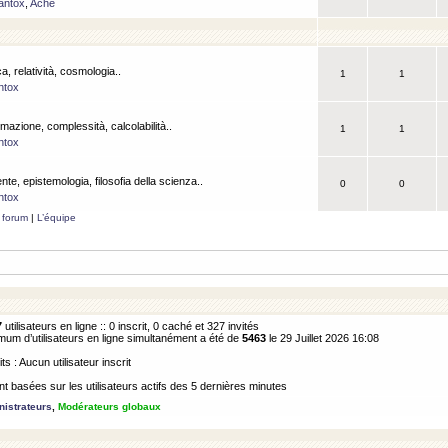
antox
,
Ache
a, relatività, cosmologia..
1
1
ntox
rmazione, complessità, calcolabilità..
1
1
ntox
ente, epistemologia, filosofia della scienza..
0
0
ntox
 forum
|
L’équipe
7
utilisateurs en ligne :: 0 inscrit, 0 caché et 327 invités
m d’utilisateurs en ligne simultanément a été de
5463
le 29 Juillet 2026 16:08
its : Aucun utilisateur inscrit
 basées sur les utilisateurs actifs des 5 dernières minutes
istrateurs
,
Modérateurs globaux