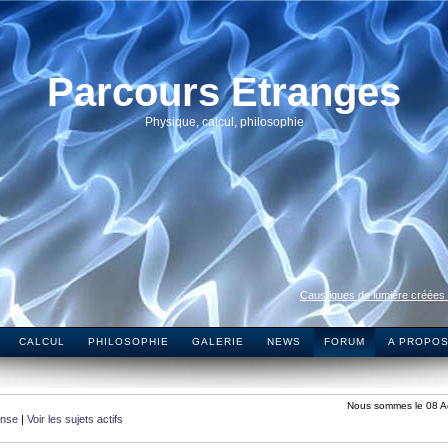
Parcours Etranges
Physique, calcul, philosophie
Caustiques de lumière créées
CALCUL
PHILOSOPHIE
GALERIE
NEWS
FORUM
A PROPO
Nous sommes le 08 A
onse
|
Voir les sujets actifs