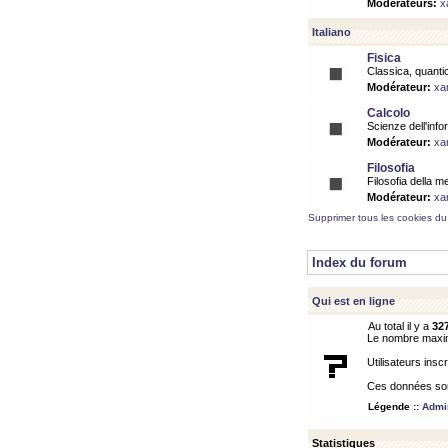
Modérateurs:
x
Italiano
Fisica
Classica, quantic
Modérateur:
xa
Calcolo
Scienze dell'info
Modérateur:
xa
Filosofia
Filosofia della m
Modérateur:
xa
Supprimer tous les cookies du
Index du forum
Qui est en ligne
Au total il y a
32
Le nombre maximu
Utilisateurs inscr
Ces données sont
Légende ::
Admin
Statistiques