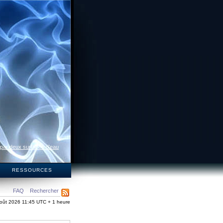
 par deux surfaces d’eau
S
RESSOURCES
FAQ
Rechercher
oût 2026 11:45 UTC + 1 heure