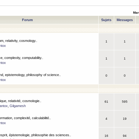
Mar
Forum
Sujets
Messages
m, relativity, cosmology..
1
1
ntox
, complexity, computability..
1
1
ntox
nd, epistemology, philosophy of science..
0
0
ntox
que, relativité, cosmologie..
61
595
antox
,
Gilgamesh
ormation, complexité, calculabilité..
4
19
ntox
esprit, épistemologie, philosophie des sciences..
16
94