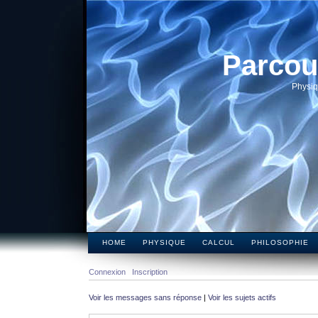
Parcou
Physiq
HOME
PHYSIQUE
CALCUL
PHILOSOPHIE
Connexion
Inscription
Voir les messages sans réponse
|
Voir les sujets actifs