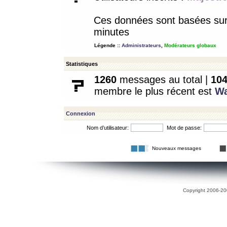
Ces données sont basées sur l
minutes
Légende ::
Administrateurs
,
Modérateurs globaux
Statistiques
1260
messages au total |
10
membre le plus récent est
W
Connexion
Nom d’utilisateur:
Mot de passe:
Nouveaux messages
Copyright 2006-200