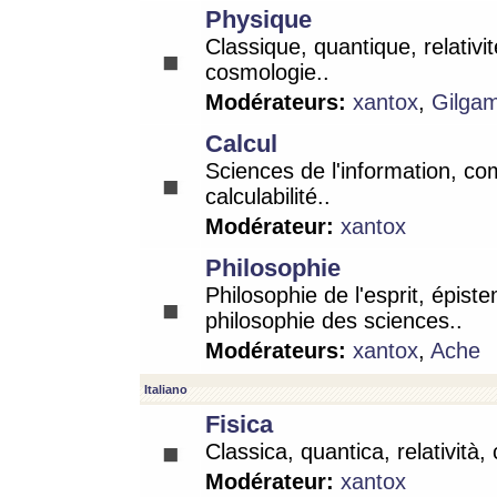
Physique
Classique, quantique, relativit
cosmologie..
Modérateurs:
xantox
,
Gilga
Calcul
Sciences de l'information, co
calculabilité..
Modérateur:
xantox
Philosophie
Philosophie de l'esprit, épist
philosophie des sciences..
Modérateurs:
xantox
,
Ache
Italiano
Fisica
Classica, quantica, relatività,
Modérateur:
xantox