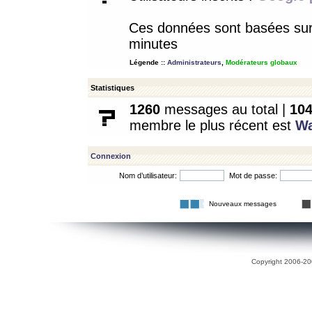
Ces données sont basées sur l
minutes
Légende ::
Administrateurs
,
Modérateurs globaux
Statistiques
1260
messages au total |
10
membre le plus récent est
W
Connexion
Nom d’utilisateur:
Mot de passe:
Nouveaux messages
Copyright 2006-200