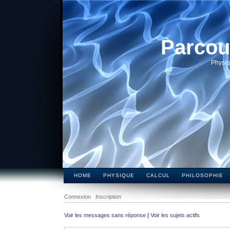
Parcou
Physiq
HOME
PHYSIQUE
CALCUL
PHILOSOPHIE
Connexion
Inscription
Voir les messages sans réponse
|
Voir les sujets actifs