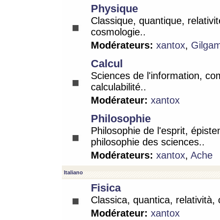
Physique
Classique, quantique, relativit
cosmologie..
Modérateurs:
xantox
,
Gilga
Calcul
Sciences de l'information, co
calculabilité..
Modérateur:
xantox
Philosophie
Philosophie de l'esprit, épist
philosophie des sciences..
Modérateurs:
xantox
,
Ache
Italiano
Fisica
Classica, quantica, relatività,
Modérateur:
xantox