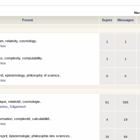
Mar
Forum
Sujets
Messages
m, relativity, cosmology..
1
1
ntox
, complexity, computability..
1
1
ntox
nd, epistemology, philosophy of science..
0
0
ntox
que, relativité, cosmologie..
61
595
antox
,
Gilgamesh
ormation, complexité, calculabilité..
4
19
ntox
esprit, épistemologie, philosophie des sciences..
16
94