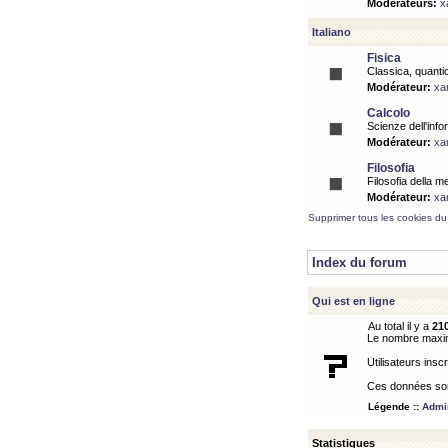
Modérateurs:
x
Italiano
Fisica
Classica, quantic
Modérateur:
xa
Calcolo
Scienze dell'info
Modérateur:
xa
Filosofia
Filosofia della m
Modérateur:
xa
Supprimer tous les cookies du
Index du forum
Qui est en ligne
Au total il y a
21
Le nombre maximu
Utilisateurs inscr
Ces données sont
Légende ::
Admin
Statistiques