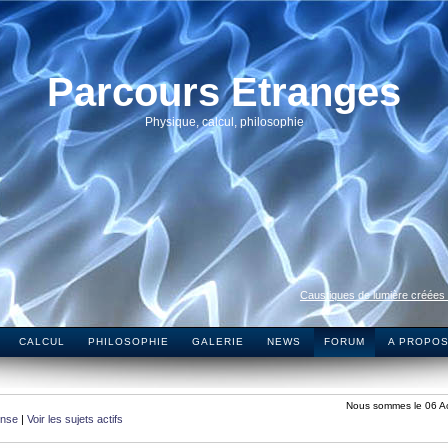
Parcours Etranges
Physique, calcul, philosophie
Caustiques de lumière créées
CALCUL
PHILOSOPHIE
GALERIE
NEWS
FORUM
A PROPO
Nous sommes le 06 A
onse
|
Voir les sujets actifs