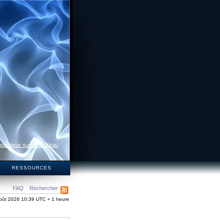
 par deux surfaces d’eau
S
RESSOURCES
FAQ
Rechercher
oût 2026 10:39 UTC + 1 heure