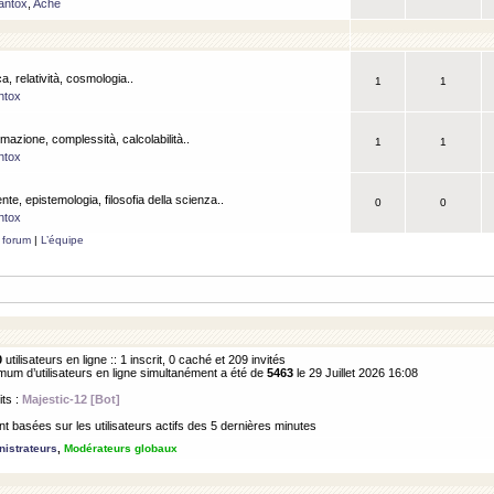
antox
,
Ache
a, relatività, cosmologia..
1
1
ntox
rmazione, complessità, calcolabilità..
1
1
ntox
ente, epistemologia, filosofia della scienza..
0
0
ntox
 forum
|
L’équipe
0
utilisateurs en ligne :: 1 inscrit, 0 caché et 209 invités
m d’utilisateurs en ligne simultanément a été de
5463
le 29 Juillet 2026 16:08
its :
Majestic-12 [Bot]
 basées sur les utilisateurs actifs des 5 dernières minutes
istrateurs
,
Modérateurs globaux