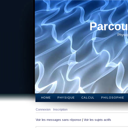
Parcou
Physiq
HOME
PHYSIQUE
CALCUL
PHILOSOPHIE
Connexion
Inscription
Voir les messages sans réponse
|
Voir les sujets actifs