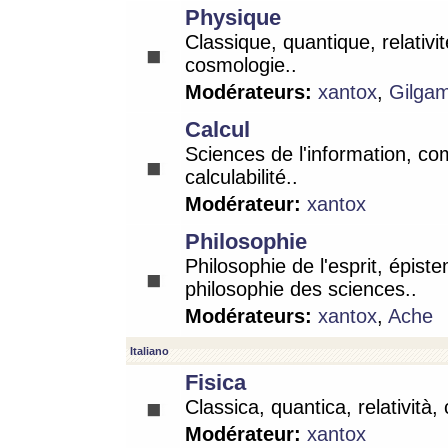
Physique
Classique, quantique, relativit
cosmologie..
Modérateurs:
xantox
,
Gilga
Calcul
Sciences de l'information, co
calculabilité..
Modérateur:
xantox
Philosophie
Philosophie de l'esprit, épist
philosophie des sciences..
Modérateurs:
xantox
,
Ache
Italiano
Fisica
Classica, quantica, relatività,
Modérateur:
xantox