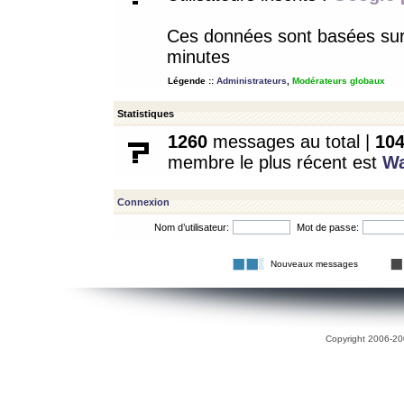
Ces données sont basées sur l
minutes
Légende ::
Administrateurs
,
Modérateurs globaux
Statistiques
1260
messages au total |
10
membre le plus récent est
W
Connexion
Nom d’utilisateur:
Mot de passe:
Nouveaux messages
Copyright 2006-200