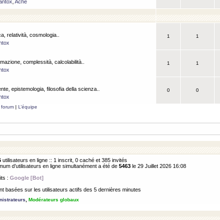
antox
,
Ache
a, relatività, cosmologia..
1
1
ntox
rmazione, complessità, calcolabilità..
1
1
ntox
ente, epistemologia, filosofia della scienza..
0
0
ntox
 forum
|
L’équipe
6
utilisateurs en ligne :: 1 inscrit, 0 caché et 385 invités
m d’utilisateurs en ligne simultanément a été de
5463
le 29 Juillet 2026 16:08
its :
Google [Bot]
 basées sur les utilisateurs actifs des 5 dernières minutes
istrateurs
,
Modérateurs globaux