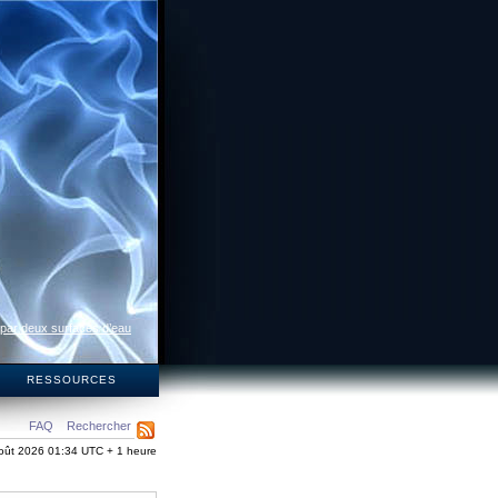
 par deux surfaces d’eau
S
RESSOURCES
FAQ
Rechercher
oût 2026 01:34 UTC + 1 heure