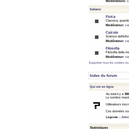
Modérateurs:
x
Italiano
Fisica
Classica, quantic
Modérateur:
xa
Calcolo
Scienze dell'info
Modérateur:
xa
Filosofia
Filosofia della m
Modérateur:
xa
Supprimer tous les cookies du
Index du forum
Qui est en ligne
Au total il y a
38
Le nombre maximu
Utilisateurs inscr
Ces données sont
Légende ::
Admin
Statistiques