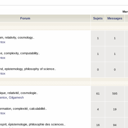
Mar
Forum
Sujets
Messages
m, relativity, cosmology..
1
1
ntox
, complexity, computability..
1
1
ntox
nd, epistemology, philosophy of science..
0
0
ntox
que, relativité, cosmologie..
61
595
antox
,
Gilgamesh
ormation, complexité, calculabilité..
4
19
ntox
esprit, épistemologie, philosophie des sciences..
16
94