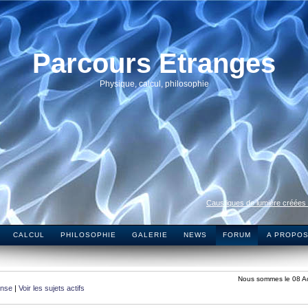
Parcours Etranges
Physique, calcul, philosophie
Caustiques de lumière créées
CALCUL
PHILOSOPHIE
GALERIE
NEWS
FORUM
A PROPO
Nous sommes le 08 A
onse
|
Voir les sujets actifs