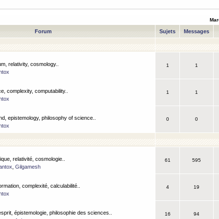
Mar
Forum
Sujets
Messages
m, relativity, cosmology..
1
1
ntox
, complexity, computability..
1
1
ntox
nd, epistemology, philosophy of science..
0
0
ntox
que, relativité, cosmologie..
61
595
antox
,
Gilgamesh
ormation, complexité, calculabilité..
4
19
ntox
esprit, épistemologie, philosophie des sciences..
16
94