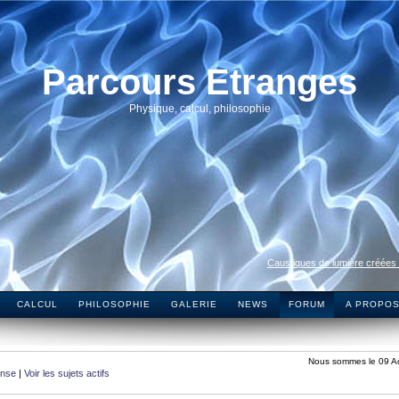
Parcours Etranges
Physique, calcul, philosophie
Caustiques de lumière créées
CALCUL
PHILOSOPHIE
GALERIE
NEWS
FORUM
A PROPO
Nous sommes le 09 A
onse
|
Voir les sujets actifs