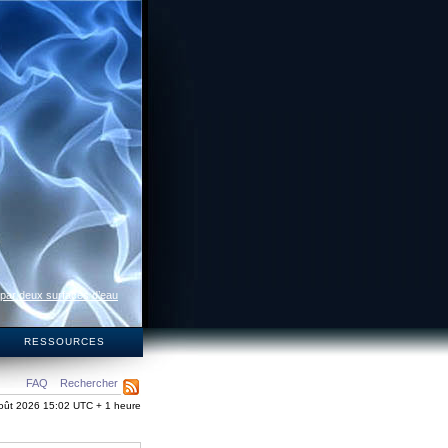
 par deux surfaces d’eau
S
RESSOURCES
FAQ
Rechercher
oût 2026 15:02 UTC + 1 heure