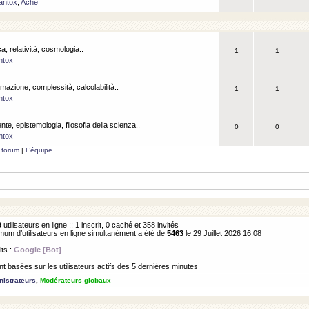
antox
,
Ache
a, relatività, cosmologia..
1
1
ntox
rmazione, complessità, calcolabilità..
1
1
ntox
ente, epistemologia, filosofia della scienza..
0
0
ntox
 forum
|
L’équipe
9
utilisateurs en ligne :: 1 inscrit, 0 caché et 358 invités
m d’utilisateurs en ligne simultanément a été de
5463
le 29 Juillet 2026 16:08
its :
Google [Bot]
 basées sur les utilisateurs actifs des 5 dernières minutes
istrateurs
,
Modérateurs globaux