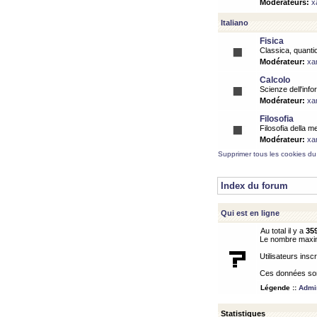
Modérateurs:
x
Italiano
Fisica
Classica, quantic
Modérateur:
xa
Calcolo
Scienze dell'info
Modérateur:
xa
Filosofia
Filosofia della m
Modérateur:
xa
Supprimer tous les cookies du
Index du forum
Qui est en ligne
Au total il y a
35
Le nombre maximu
Utilisateurs inscr
Ces données sont
Légende ::
Admin
Statistiques