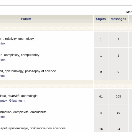
Mar
Forum
Sujets
Messages
m, relativity, cosmology..
1
1
ntox
, complexity, computability..
1
1
ntox
nd, epistemology, philosophy of science..
0
0
ntox
que, relativité, cosmologie..
61
595
antox
,
Gilgamesh
ormation, complexité, calculabilité..
4
19
ntox
esprit, épistemologie, philosophie des sciences..
16
94