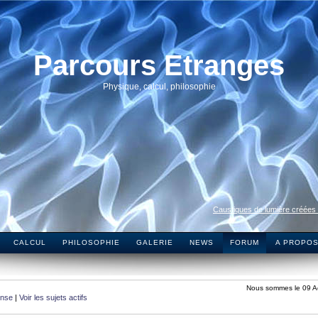
Parcours Etranges
Physique, calcul, philosophie
Caustiques de lumière créées
CALCUL
PHILOSOPHIE
GALERIE
NEWS
FORUM
A PROPO
Nous sommes le 09 A
onse
|
Voir les sujets actifs