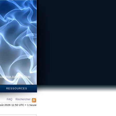
 par deux surfaces d’eau
S
RESSOURCES
FAQ
Rechercher
oût 2026 11:50 UTC + 1 heure