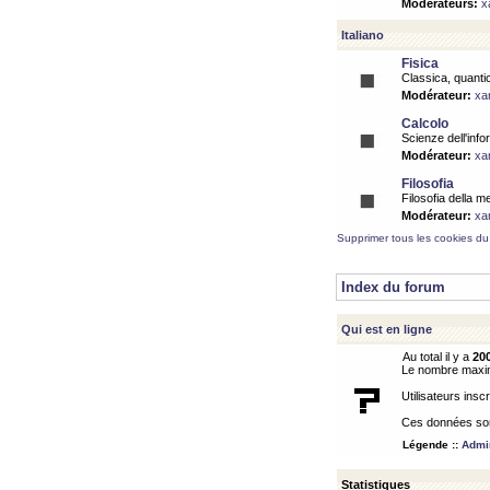
Modérateurs:
x
Italiano
Fisica
Classica, quantic
Modérateur:
xa
Calcolo
Scienze dell'info
Modérateur:
xa
Filosofia
Filosofia della m
Modérateur:
xa
Supprimer tous les cookies du
Index du forum
Qui est en ligne
Au total il y a
20
Le nombre maximu
Utilisateurs inscr
Ces données sont
Légende ::
Admin
Statistiques