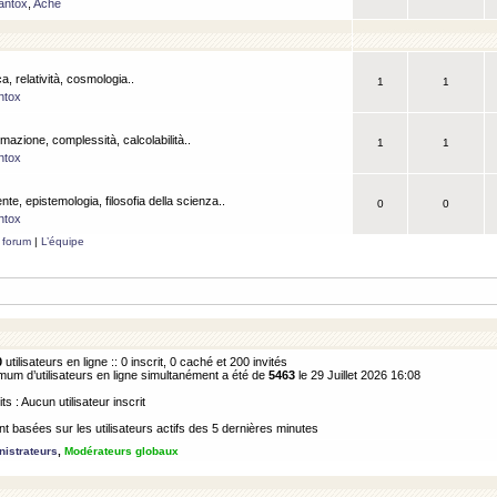
antox
,
Ache
a, relatività, cosmologia..
1
1
ntox
rmazione, complessità, calcolabilità..
1
1
ntox
ente, epistemologia, filosofia della scienza..
0
0
ntox
 forum
|
L’équipe
0
utilisateurs en ligne :: 0 inscrit, 0 caché et 200 invités
m d’utilisateurs en ligne simultanément a été de
5463
le 29 Juillet 2026 16:08
its : Aucun utilisateur inscrit
 basées sur les utilisateurs actifs des 5 dernières minutes
istrateurs
,
Modérateurs globaux