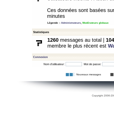
Ces données sont basées sur l
minutes
Légende ::
Administrateurs
,
Modérateurs globaux
Statistiques
1260
messages au total |
10
membre le plus récent est
W
Connexion
Nom d’utilisateur:
Mot de passe:
Nouveaux messages
Copyright 2006-200