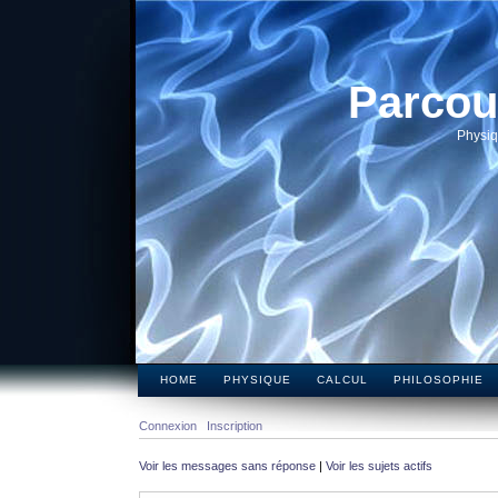
Parcou
Physiq
HOME
PHYSIQUE
CALCUL
PHILOSOPHIE
Connexion
Inscription
Voir les messages sans réponse
|
Voir les sujets actifs