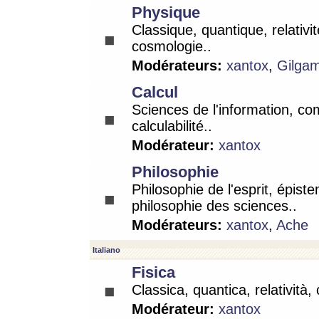
Physique
Classique, quantique, relativit
cosmologie..
Modérateurs:
xantox
,
Gilga
Calcul
Sciences de l'information, co
calculabilité..
Modérateur:
xantox
Philosophie
Philosophie de l'esprit, épist
philosophie des sciences..
Modérateurs:
xantox
,
Ache
Italiano
Fisica
Classica, quantica, relatività,
Modérateur:
xantox