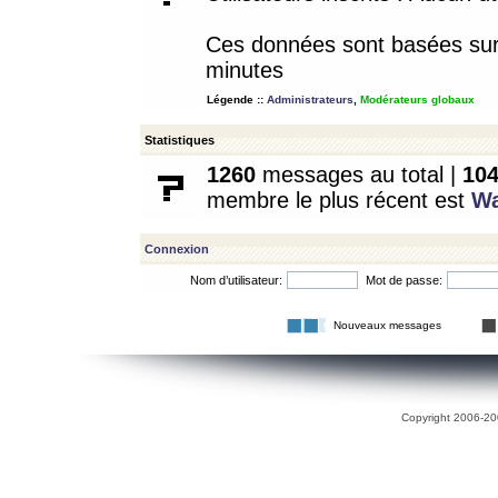
Ces données sont basées sur l
minutes
Légende ::
Administrateurs
,
Modérateurs globaux
Statistiques
1260
messages au total |
10
membre le plus récent est
W
Connexion
Nom d’utilisateur:
Mot de passe:
Nouveaux messages
Copyright 2006-200