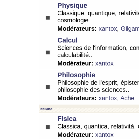
Physique
Classique, quantique, relativit
cosmologie..
Modérateurs:
xantox
,
Gilga
Calcul
Sciences de l'information, co
calculabilité..
Modérateur:
xantox
Philosophie
Philosophie de l'esprit, épist
philosophie des sciences..
Modérateurs:
xantox
,
Ache
Italiano
Fisica
Classica, quantica, relatività,
Modérateur:
xantox