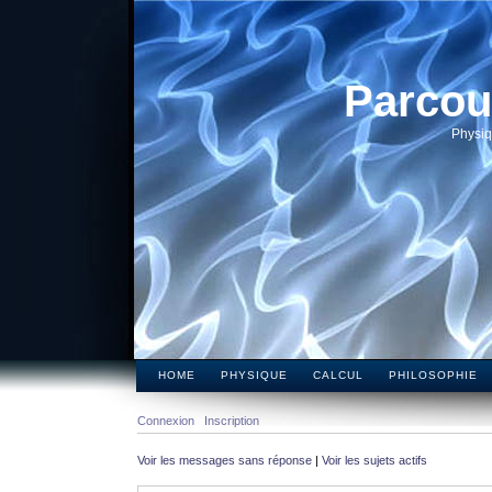
Parcou
Physiq
HOME
PHYSIQUE
CALCUL
PHILOSOPHIE
Connexion
Inscription
Voir les messages sans réponse
|
Voir les sujets actifs