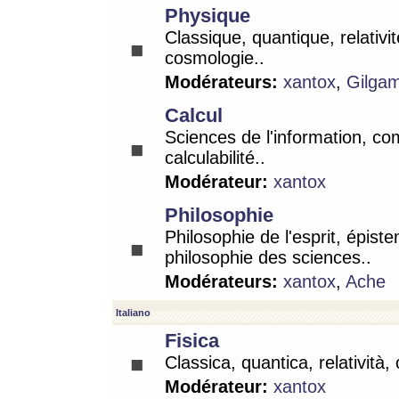
Physique
Classique, quantique, relativit
cosmologie..
Modérateurs:
xantox
,
Gilga
Calcul
Sciences de l'information, co
calculabilité..
Modérateur:
xantox
Philosophie
Philosophie de l'esprit, épist
philosophie des sciences..
Modérateurs:
xantox
,
Ache
Italiano
Fisica
Classica, quantica, relatività,
Modérateur:
xantox