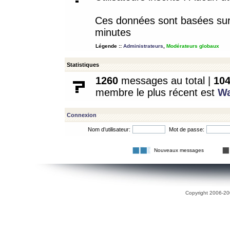
Ces données sont basées sur l
minutes
Légende ::
Administrateurs
,
Modérateurs globaux
Statistiques
1260
messages au total |
10
membre le plus récent est
W
Connexion
Nom d’utilisateur:
Mot de passe:
Nouveaux messages
Copyright 2006-200