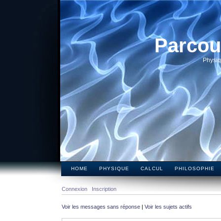
Parcou
Physiq
HOME
PHYSIQUE
CALCUL
PHILOSOPHIE
Connexion
Inscription
Voir les messages sans réponse
|
Voir les sujets actifs