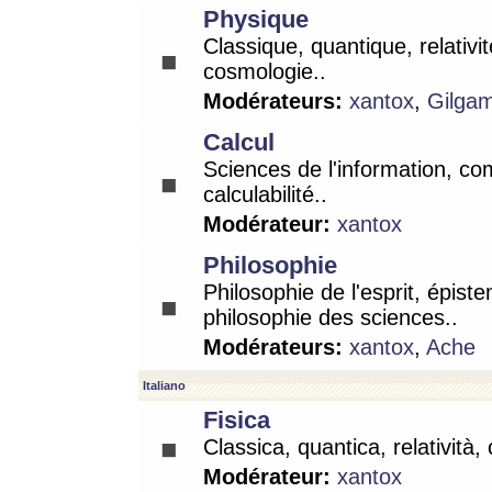
Physique
Classique, quantique, relativit
cosmologie..
Modérateurs:
xantox
,
Gilga
Calcul
Sciences de l'information, co
calculabilité..
Modérateur:
xantox
Philosophie
Philosophie de l'esprit, épist
philosophie des sciences..
Modérateurs:
xantox
,
Ache
Italiano
Fisica
Classica, quantica, relatività,
Modérateur:
xantox