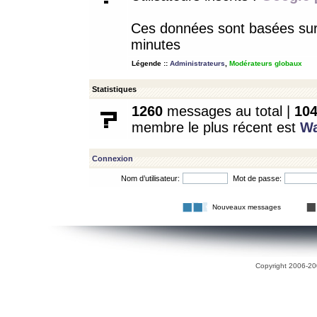
Ces données sont basées sur l
minutes
Légende ::
Administrateurs
,
Modérateurs globaux
Statistiques
1260
messages au total |
10
membre le plus récent est
W
Connexion
Nom d’utilisateur:
Mot de passe:
Nouveaux messages
Copyright 2006-200