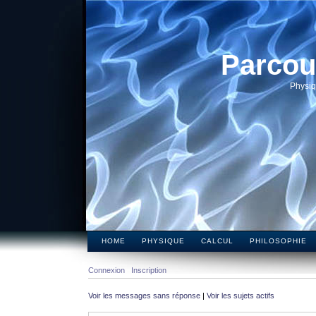
Parcou
Physiq
HOME
PHYSIQUE
CALCUL
PHILOSOPHIE
Connexion
Inscription
Voir les messages sans réponse
|
Voir les sujets actifs