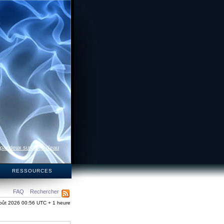
 par deux surfaces d’eau
S
RESSOURCES
FAQ
Rechercher
oût 2026 00:56 UTC + 1 heure