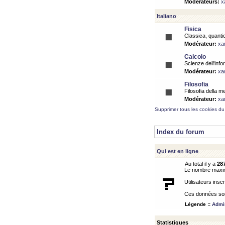
Modérateurs:
x
Italiano
Fisica
Classica, quantic
Modérateur:
xa
Calcolo
Scienze dell'info
Modérateur:
xa
Filosofia
Filosofia della m
Modérateur:
xa
Supprimer tous les cookies du
Index du forum
Qui est en ligne
Au total il y a
28
Le nombre maximu
Utilisateurs inscr
Ces données sont
Légende ::
Admin
Statistiques