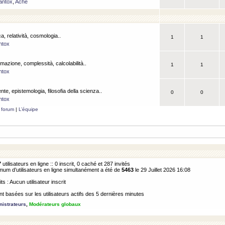
antox
,
Ache
a, relatività, cosmologia..
1
1
ntox
rmazione, complessità, calcolabilità..
1
1
ntox
ente, epistemologia, filosofia della scienza..
0
0
ntox
 forum
|
L’équipe
7
utilisateurs en ligne :: 0 inscrit, 0 caché et 287 invités
m d’utilisateurs en ligne simultanément a été de
5463
le 29 Juillet 2026 16:08
its : Aucun utilisateur inscrit
 basées sur les utilisateurs actifs des 5 dernières minutes
istrateurs
,
Modérateurs globaux