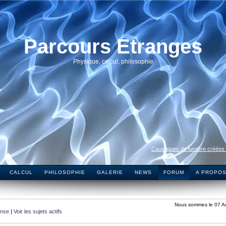
Parcours Etranges
Physique, calcul, philosophie
Caustiques de lumière créées
CALCUL
PHILOSOPHIE
GALERIE
NEWS
FORUM
A PROPO
Nous sommes le 07 A
onse
|
Voir les sujets actifs