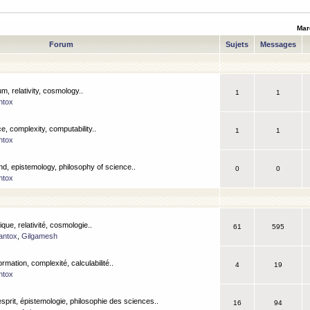
Mar
Forum
Sujets
Messages
m, relativity, cosmology..
1
1
ntox
, complexity, computability..
1
1
ntox
nd, epistemology, philosophy of science..
0
0
ntox
que, relativité, cosmologie..
61
595
antox
,
Gilgamesh
ormation, complexité, calculabilité..
4
19
ntox
esprit, épistemologie, philosophie des sciences..
16
94