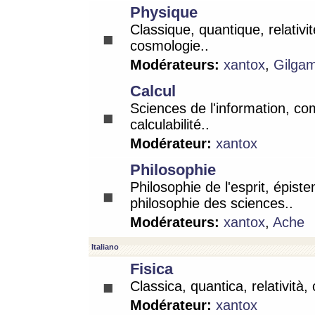
Physique
Classique, quantique, relativit
cosmologie..
Modérateurs:
xantox
,
Gilga
Calcul
Sciences de l'information, co
calculabilité..
Modérateur:
xantox
Philosophie
Philosophie de l'esprit, épist
philosophie des sciences..
Modérateurs:
xantox
,
Ache
Italiano
Fisica
Classica, quantica, relatività,
Modérateur:
xantox