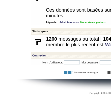
Ces données sont basées sur l
minutes
Légende ::
Administrateurs
,
Modérateurs globaux
Statistiques
1260
messages au total |
10
membre le plus récent est
W
Connexion
Nom d’utilisateur:
Mot de passe:
Nouveaux messages
Copyright 2006-200