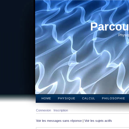
Parcou
Physiq
HOME
PHYSIQUE
CALCUL
PHILOSOPHIE
Connexion
Inscription
Voir les messages sans réponse
|
Voir les sujets actifs