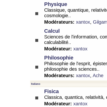
Physique
Classique, quantique, relativit
cosmologie..
Modérateurs:
xantox
,
Gilga
Calcul
Sciences de l'information, co
calculabilité..
Modérateur:
xantox
Philosophie
Philosophie de l'esprit, épist
philosophie des sciences..
Modérateurs:
xantox
,
Ache
Italiano
Fisica
Classica, quantica, relatività,
Modérateur:
xantox