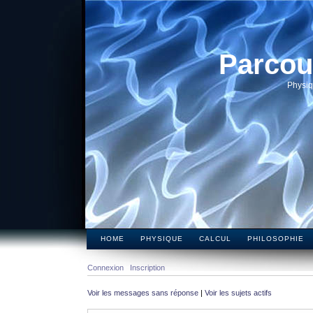
Parcou
Physiq
HOME
PHYSIQUE
CALCUL
PHILOSOPHIE
Connexion
Inscription
Voir les messages sans réponse
|
Voir les sujets actifs