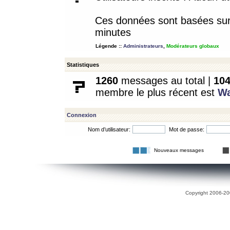
Ces données sont basées sur l
minutes
Légende ::
Administrateurs
,
Modérateurs globaux
Statistiques
1260
messages au total |
10
membre le plus récent est
W
Connexion
Nom d’utilisateur:
Mot de passe:
Nouveaux messages
Copyright 2006-200