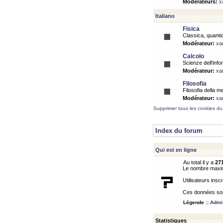
Modérateurs:
x
Italiano
Fisica
Classica, quantic
Modérateur:
xa
Calcolo
Scienze dell'info
Modérateur:
xa
Filosofia
Filosofia della m
Modérateur:
xa
Supprimer tous les cookies du
Index du forum
Qui est en ligne
Au total il y a
27
Le nombre maximu
Utilisateurs inscr
Ces données sont
Légende ::
Admin
Statistiques