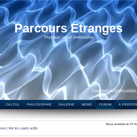
Parcours Etranges
Physique, calcul, philosophie
Caustiques de lumière créées
CALCUL
PHILOSOPHIE
GALERIE
NEWS
FORUM
A PROPO
Nous sommes le 07 A
onse
|
Voir les sujets actifs