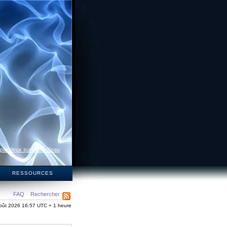
 par deux surfaces d’eau
S
RESSOURCES
FAQ
Rechercher
oût 2026 16:57 UTC + 1 heure