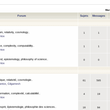
Mar
Forum
Sujets
Messages
m, relativity, cosmology..
1
1
ntox
, complexity, computability..
1
1
ntox
nd, epistemology, philosophy of science..
0
0
ntox
que, relativité, cosmologie..
61
595
antox
,
Gilgamesh
ormation, complexité, calculabilité..
4
19
ntox
esprit, épistemologie, philosophie des sciences..
16
94