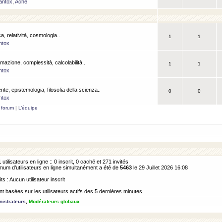
antox
,
Ache
a, relatività, cosmologia..
1
1
ntox
rmazione, complessità, calcolabilità..
1
1
ntox
ente, epistemologia, filosofia della scienza..
0
0
ntox
 forum
|
L’équipe
1
utilisateurs en ligne :: 0 inscrit, 0 caché et 271 invités
m d’utilisateurs en ligne simultanément a été de
5463
le 29 Juillet 2026 16:08
its : Aucun utilisateur inscrit
 basées sur les utilisateurs actifs des 5 dernières minutes
istrateurs
,
Modérateurs globaux