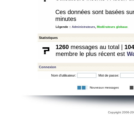
Ces données sont basées sur l
minutes
Légende ::
Administrateurs
,
Modérateurs globaux
Statistiques
1260
messages au total |
10
membre le plus récent est
W
Connexion
Nom d’utilisateur:
Mot de passe:
Nouveaux messages
Copyright 2006-200