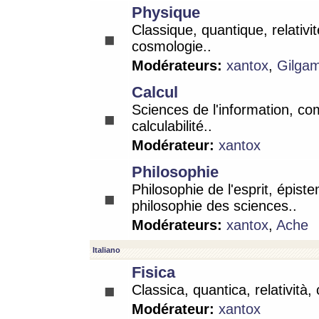
Physique
Classique, quantique, relativit
cosmologie..
Modérateurs:
xantox
,
Gilga
Calcul
Sciences de l'information, co
calculabilité..
Modérateur:
xantox
Philosophie
Philosophie de l'esprit, épist
philosophie des sciences..
Modérateurs:
xantox
,
Ache
Italiano
Fisica
Classica, quantica, relatività,
Modérateur:
xantox