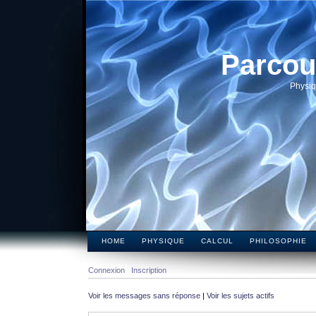
Parcou
Physiq
HOME
PHYSIQUE
CALCUL
PHILOSOPHIE
Connexion
Inscription
Voir les messages sans réponse
|
Voir les sujets actifs