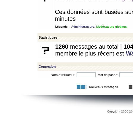
Ces données sont basées sur l
minutes
Légende ::
Administrateurs
,
Modérateurs globaux
Statistiques
1260
messages au total |
10
membre le plus récent est
W
Connexion
Nom d’utilisateur:
Mot de passe:
Nouveaux messages
Copyright 2006-200