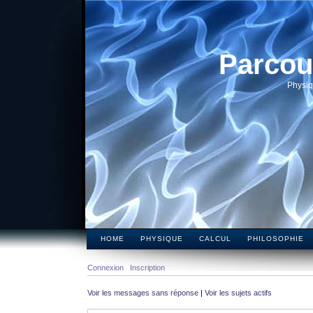
Parcou
Physiq
HOME
PHYSIQUE
CALCUL
PHILOSOPHIE
Connexion
Inscription
Voir les messages sans réponse
|
Voir les sujets actifs