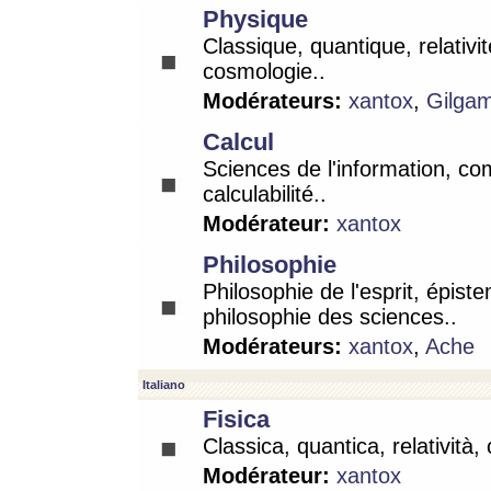
Physique
Classique, quantique, relativit
cosmologie..
Modérateurs:
xantox
,
Gilga
Calcul
Sciences de l'information, co
calculabilité..
Modérateur:
xantox
Philosophie
Philosophie de l'esprit, épist
philosophie des sciences..
Modérateurs:
xantox
,
Ache
Italiano
Fisica
Classica, quantica, relatività,
Modérateur:
xantox