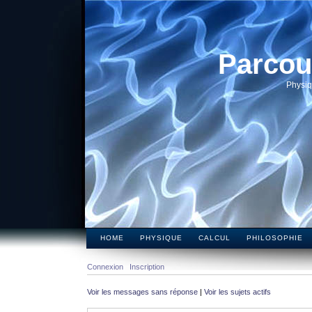
Parcou
Physiq
HOME
PHYSIQUE
CALCUL
PHILOSOPHIE
Connexion
Inscription
Voir les messages sans réponse
|
Voir les sujets actifs