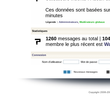
Ces données sont basées sur l
minutes
Légende ::
Administrateurs
,
Modérateurs globaux
Statistiques
1260
messages au total |
10
membre le plus récent est
W
Connexion
Nom d’utilisateur:
Mot de passe:
Nouveaux messages
Copyright 2006-200