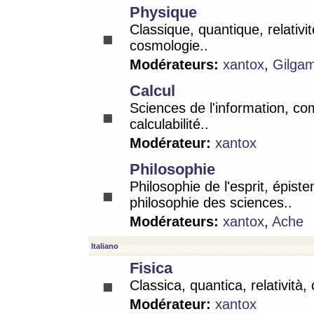
Physique
Classique, quantique, relativit
cosmologie..
Modérateurs:
xantox
,
Gilga
Calcul
Sciences de l'information, co
calculabilité..
Modérateur:
xantox
Philosophie
Philosophie de l'esprit, épist
philosophie des sciences..
Modérateurs:
xantox
,
Ache
Italiano
Fisica
Classica, quantica, relatività,
Modérateur:
xantox