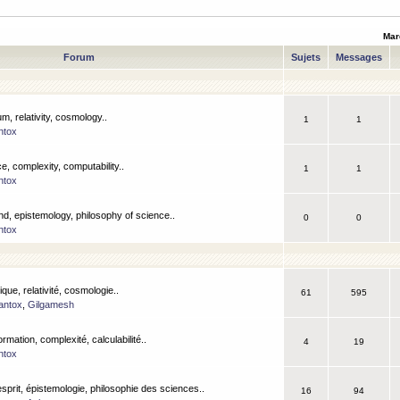
Mar
Forum
Sujets
Messages
m, relativity, cosmology..
1
1
ntox
, complexity, computability..
1
1
ntox
nd, epistemology, philosophy of science..
0
0
ntox
que, relativité, cosmologie..
61
595
antox
,
Gilgamesh
ormation, complexité, calculabilité..
4
19
ntox
esprit, épistemologie, philosophie des sciences..
16
94