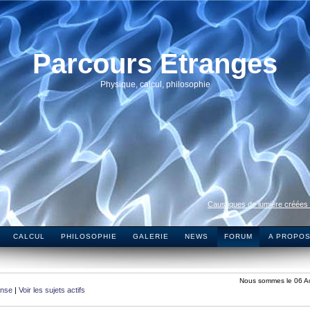
Parcours Etranges
Physique, calcul, philosophie
Caustiques de lumière créées
CALCUL
PHILOSOPHIE
GALERIE
NEWS
FORUM
A PROPO
Nous sommes le 06 A
onse
|
Voir les sujets actifs