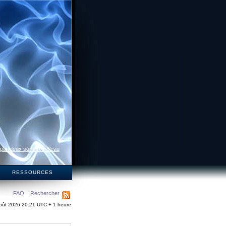
 par deux surfaces d’eau
S
RESSOURCES
FAQ
Rechercher
oût 2026 20:21 UTC + 1 heure