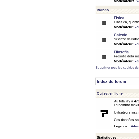
Modérateurs:
x
Italiano
Fisica
Classica, quantic
Modérateur:
xa
Calcolo
Scienze dell'info
Modérateur:
xa
Filosofia
Filosofia della m
Modérateur:
xa
Supprimer tous les cookies du
Index du forum
Qui est en ligne
Au total il y a
47
Le nombre maximu
Utilisateurs inscr
Ces données sont
Légende ::
Admin
Statistiques