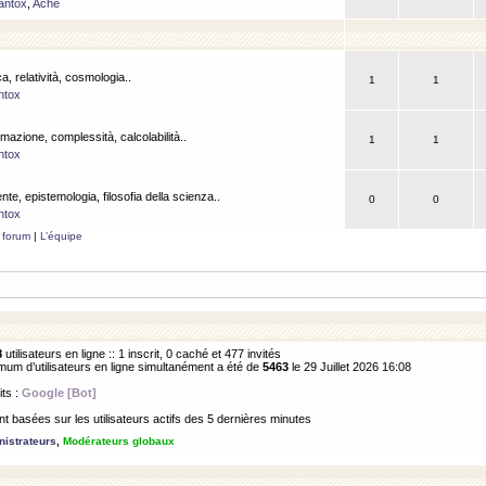
antox
,
Ache
a, relatività, cosmologia..
1
1
ntox
rmazione, complessità, calcolabilità..
1
1
ntox
ente, epistemologia, filosofia della scienza..
0
0
ntox
 forum
|
L’équipe
8
utilisateurs en ligne :: 1 inscrit, 0 caché et 477 invités
m d’utilisateurs en ligne simultanément a été de
5463
le 29 Juillet 2026 16:08
its :
Google [Bot]
 basées sur les utilisateurs actifs des 5 dernières minutes
istrateurs
,
Modérateurs globaux