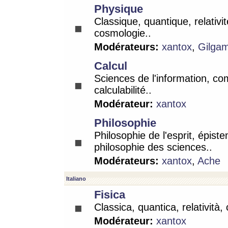
Physique
Classique, quantique, relativit
cosmologie..
Modérateurs:
xantox
,
Gilga
Calcul
Sciences de l'information, co
calculabilité..
Modérateur:
xantox
Philosophie
Philosophie de l'esprit, épist
philosophie des sciences..
Modérateurs:
xantox
,
Ache
Italiano
Fisica
Classica, quantica, relatività,
Modérateur:
xantox