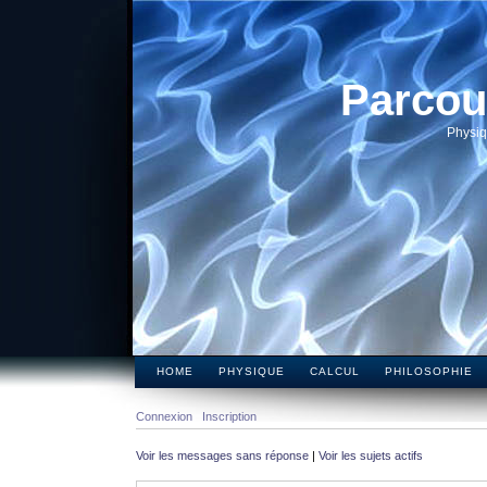
Parcou
Physiq
HOME
PHYSIQUE
CALCUL
PHILOSOPHIE
Connexion
Inscription
Voir les messages sans réponse
|
Voir les sujets actifs