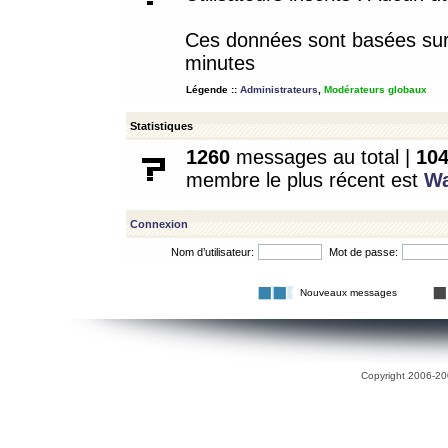
Ces données sont basées sur l
minutes
Légende ::
Administrateurs
,
Modérateurs globaux
Statistiques
1260
messages au total |
10
membre le plus récent est
W
Connexion
Nom d’utilisateur:
Mot de passe:
Nouveaux messages
Copyright 2006-200